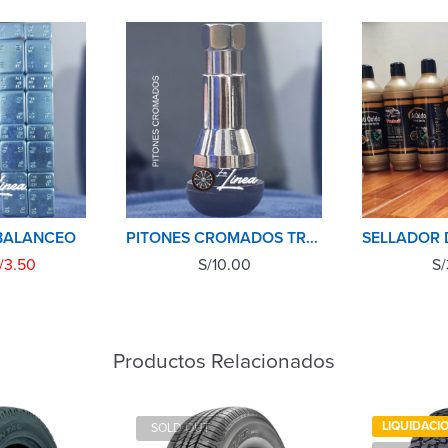
BALANCEO
PITONES CROMADOS TR413C AUTO-CAMIONETA
/
3.50
S/
10.00
S/
Productos Relacionados
LIQUIDACI
SOLD OUT