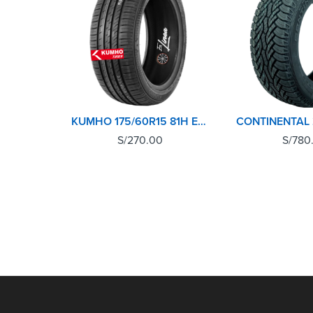
KUMHO 175/60R15 81H ECOWING ES31 TL
S/
270.00
S/
780