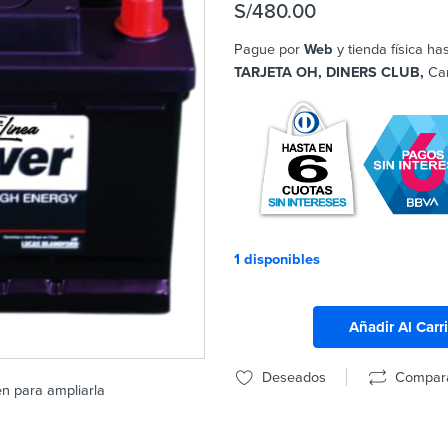
S/
480.00
Pague por
Web
y tienda física ha
TARJETA OH, DINERS CLUB,
Ca
1 disponibles
Añadir Al Carr
Deseados
Compar
en para ampliarla