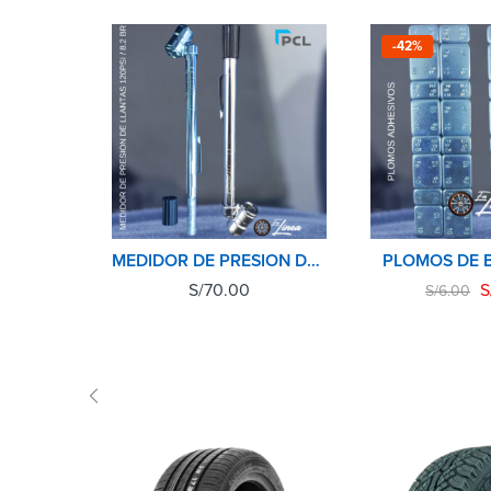
-42%
MEDIDOR DE PRESION DE NEUMATICOS(LLANTAS) PCL
PLOMOS DE 
S/
70.00
S
S/
6.00