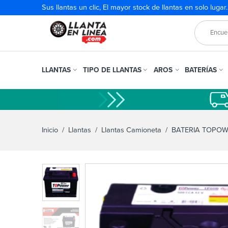
Sus llantas un clic, El mayor stock de llantas en solo lugar
LLANTAS
TIPO DE LLANTAS
AROS
BATERÍAS
Inicio
/
Llantas
/
Llantas Camioneta
/ BATERIA TOPOWE