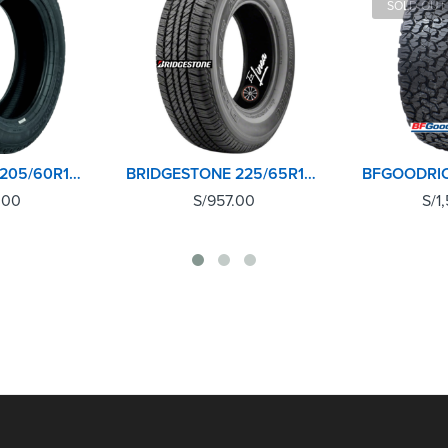
SOLD OUT
CONTINENTAL 205/60R15 91H CROSSCONTACT AT
BRIDGESTONE 225/65R17 102T DUELER H/T 684II
.00
S/
957.00
S/
1