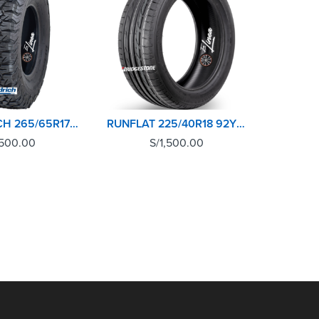
BFGOODRICH 265/65R17 120S ALL TERRAIN KO2 A/T LRE RWL
RUNFLAT 225/40R18 92Y POTENZA S001 BRIDGESTONE
,500.00
S/
1,500.00