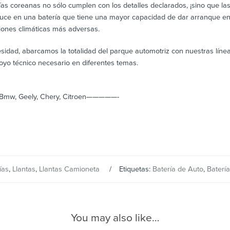
ías coreanas no sólo cumplen con los detalles declarados, ¡sino que la
duce en una batería que tiene una mayor capacidad de dar arranque en 
ciones climáticas más adversas.
idad, abarcamos la totalidad del parque automotriz con nuestras líne
oyo técnico necesario en diferentes temas.
i, Bmw, Geely, Chery, Citroen—————-
ías
,
Llantas
,
Llantas Camioneta
Etiquetas:
Batería de Auto
,
Baterí
You may also like…