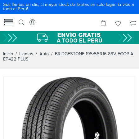
Sus llantas un clic, El mayor stock de llantas en solo lugar. Envíos a
todo el Perú!
Inicio
/
Llantas
/
Auto
/ BRIDGESTONE 195/55R16 86V ECOPIA
EP422 PLUS