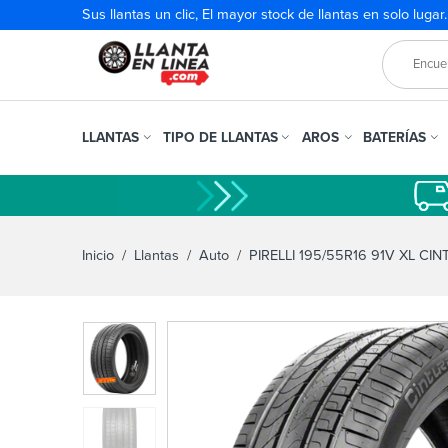
Sus llantas un clic, El mayor stock de llantas en solo lugar
LLANTAS
TIPO DE LLANTAS
AROS
BATERÍAS
Inicio
/
Llantas
/
Auto
/ PIRELLI 195/55R16 91V XL CI