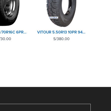
KUMHO 215/70R16C 6PR PORTRAN KC53
VITOUR 5.50R13 10PR 94/93P V888
730.00
S/
380.00