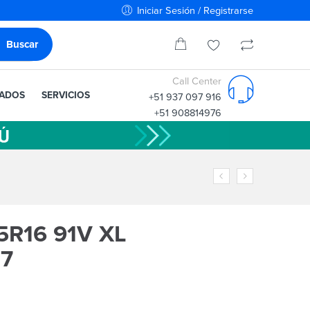
Iniciar Sesión / Registrarse
Call Center
IADOS
SERVICIOS
+51 937 097 916
+51 908814976
55R16 91V XL
7