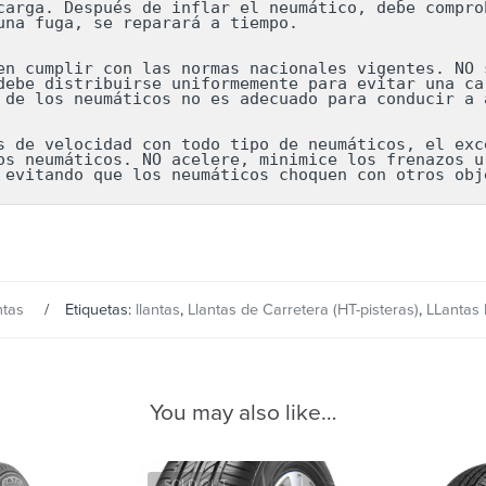
carga. Después de inflar el neumático, debe comprob
una fuga, se reparará a tiempo.

en cumplir con las normas nacionales vigentes. NO s
debe distribuirse uniformemente para evitar una car
 de los neumáticos no es adecuado para conducir a a
s de velocidad con todo tipo de neumáticos, el exce
os neumáticos. NO acelere, minimice los frenazos ur
 evitando que los neumáticos choquen con otros obj
ntas
Etiquetas:
llantas
,
Llantas de Carretera (HT-pisteras)
,
LLantas 
You may also like…
SOLD OUT