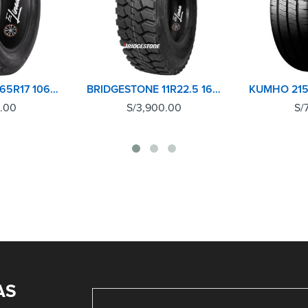
MICHELIN 225/65R17 106H M+S PRIMACY SUV+ XL
BRIDGESTONE 11R22.5 16 PR L355 POSTERIOR
0.00
S/
3,900.00
S/
AS