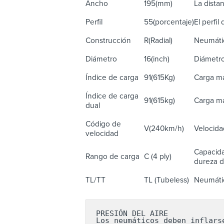
Ancho
195(mm)
La distan
Perfil
55(porcentaje)
El perfil
Construcción
R(Radial)
Neumátic
Diámetro
16(inch)
Diámetro
Índice de carga
91(615Kg)
Carga má
Índice de carga
91(615kg)
Carga má
dual
Código de
V(240km/h)
Velocida
velocidad
Capacida
Rango de carga
C (4 ply)
dureza de
TL/TT
TL (Tubeless)
Neumátic
PRESIÓN DEL AIRE

Los neumáticos deben inflars