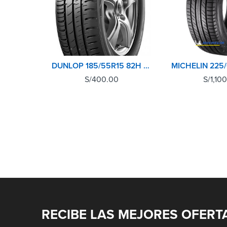
DUNLOP 185/55R15 82H SP TOURING R1
S/
400.00
S/
1,10
RECIBE LAS MEJORES OFERT