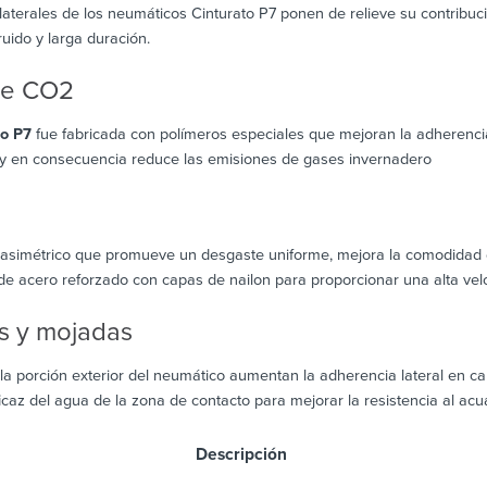
 laterales de los neumáticos Cinturato P7 ponen de relieve su contribu
 ruido y larga duración.
de CO2
to P7
fue fabricada con polímeros especiales que mejoran la adherenci
 y en consecuencia reduce las emisiones de gases invernadero
simétrico que promueve un desgaste uniforme, mejora la comodidad de
de acero reforzado con capas de nailon para proporcionar una alta velo
s y mojadas
la porción exterior del neumático aumentan la adherencia lateral en c
icaz del agua de la zona de contacto para mejorar la resistencia al acu
scripción