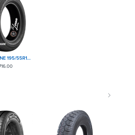
BRIDGESTONE 195/55R16 86V ECOPIA EP422 PLUS
716.00