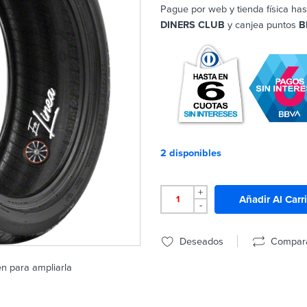
Pague por web y tienda física has
DINERS CLUB
y canjea puntos
B
2 disponibles
+
Añadir Al Carr
-
Deseados
Compar
en para ampliarla