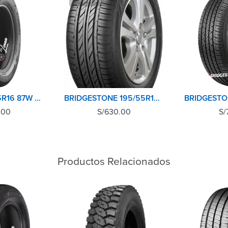
KUMHO 195/55R16 87W ECSTA HS52
BRIDGESTONE 195/55R16 87H ECOPIA EP150
.00
S/
630.00
S/
Productos Relacionados