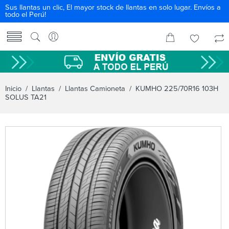
Sus llantas un clic, El mayor stock de llantas en solo lugar. Envíos a
todo el Perú!
Inicio
/
Llantas
/
Llantas Camioneta
/ KUMHO 225/70R16 103H
SOLUS TA21