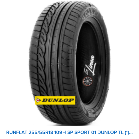
RUNFLAT 255/55R18 109H SP SPORT 01 DUNLOP TL (*) ALEMANIA-FRANCIA BMW X5