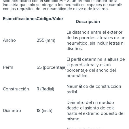
sido acreditado con el símbolo M + S, un premio estándar de la
industria que solo se otorga a los neumáticos capaces de cumplir
con los requisitos de un neumático de nieve o de invierno.
Especificaciones
Código/Valor
Descripción
La distancia entre el exterior
de las paredes laterales de un
Ancho
255 (mm)
neumático, sin incluir letras ni
diseños.
El perfil determina la altura de
la pared lateral y es un
Perfil
55
(porcentaje)
porcentaje del ancho del
neumático.
Neumático de construcción
Construcción
R (Radial)
radial.
Diámetro del rin medido
desde el asiento de ceja
Diámetro
18 (inch)
hasta el extremo opuesto del
mismo.