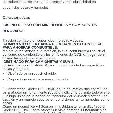
de rodamiento mejora su adherencia y maniobrabilidad en
superficies secas y húmedas.
Características
-DISEÑO DE PISO CON MINI BLOQUES Y COMPUESTOS
RENOVADOS.
Tracción confiable en superficies mojadas y secas.
-COMPUESTO DE LA BANDA DE RODAMIENTO CON SÍLICE
PARA AHORRAR COMBUSTIBLE.
Mejora la resistencia a la rotación, lo cual contribuye a reducir el
consumo de combustible y las emisiones de CO2, entregando al
mismo tiempo tracción en mojado.
-DESTINADO PARA CAMIONETAS Y SUV´S
Eficiencia en combustible .Mayor maniobrabilidad en superficies
secas y mojadas
Diseñado para reducir el ruido.
Proporciona un viaje suave y cómodo
El Bridgestone Dueler H / L D400 es un neumático 4×4 construido
para ofrecer un rendimiento robusto y eficiente durante todo el año.
El dibujo único de la banda de rodadura del neumático ofrece una
tracción y un manejo seguros en condiciones tanto húmedas como
secas.
Como un neumático All Season 4×4, Bridgestone ha diseñado el
Dueler H / L D400 para ofrecer un viaje cómodo. El neumático ha