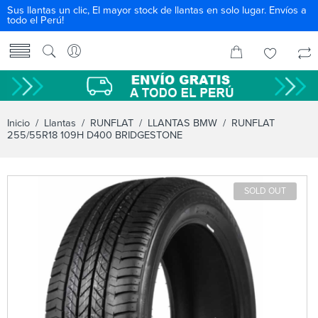
Sus llantas un clic, El mayor stock de llantas en solo lugar. Envíos a
todo el Perú!
Inicio
/
Llantas
/
RUNFLAT
/
LLANTAS BMW
/ RUNFLAT
255/55R18 109H D400 BRIDGESTONE
SOLD OUT