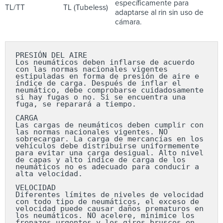
específicamente para
TL/TT
TL (Tubeless)
adaptarse al rin sin uso de
cámara.
PRESIÓN DEL AIRE

Los neumáticos deben inflarse de acuerdo 
con las normas nacionales vigentes 
estipuladas en forma de presión de aire e 
índice de carga. Después de inflar el 
neumático, debe comprobarse cuidadosamente 
si hay fugas o no. Si se encuentra una 
fuga, se reparará a tiempo.

CARGA

Las cargas de neumáticos deben cumplir con 
las normas nacionales vigentes. NO 
sobrecargar. La carga de mercancías en los 
vehículos debe distribuirse uniformemente 
para evitar una carga desigual. Alto nivel 
de capas y alto índice de carga de los 
neumáticos no es adecuado para conducir a 
alta velocidad.

VELOCIDAD

Diferentes límites de niveles de velocidad 
con todo tipo de neumáticos, el exceso de 
velocidad puede causar daños prematuros en 
los neumáticos. NO acelere, minimice los 
frenazos urgentes y los giros bruscos en 