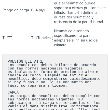
que el neumático puede
soportar a ciertas presiones de
Rango de carga
C (4 ply)
inflado. También define la
dureza del neumático y
resistencia de la pared lateral.
Neumático diseñado
específicamente para
TL/TT
TL (Tubeless)
adaptarse al rin sin uso de
cámara.
PRESIÓN DEL AIRE

Los neumáticos deben inflarse de acuerdo 
con las normas nacionales vigentes 
estipuladas en forma de presión de aire e 
índice de carga. Después de inflar el 
neumático, debe comprobarse cuidadosamente 
si hay fugas o no. Si se encuentra una 
fuga, se reparará a tiempo.

CARGA

Las cargas de neumáticos deben cumplir con 
las normas nacionales vigentes. NO 
sobrecargar. La carga de mercancías en los 
vehículos debe distribuirse uniformemente 
para evitar una carga desigual. Alto nivel 