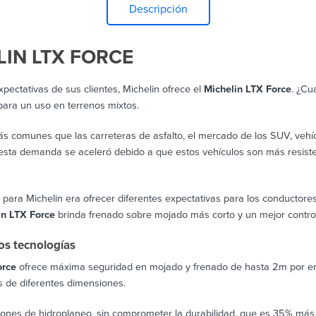
Descripción
IN LTX FORCE
ectativas de sus clientes, Michelin ofrece el
Michelin LTX Force
. ¿Cu
para un uso en terrenos mixtos.
s comunes que las carreteras de asfalto, el mercado de los SUV, vehícu
esta demanda se aceleró debido a que estos vehículos son más resiste
 para Michelin era ofrecer diferentes expectativas para los conductores
in LTX Force
brinda frenado sobre mojado más corto y un mejor control
os tecnologías
orce
ofrece máxima seguridad en mojado y frenado de hasta 2m por enc
 de diferentes dimensiones.
iones de hidroplaneo, sin comprometer la durabilidad, que es 35% más a