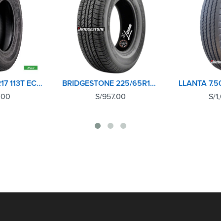
RAPID 265/70R17 113T ECOLANDER AT
BRIDGESTONE 225/65R17 102T DUELER H/T 684II
.00
S/
957.00
S/
1