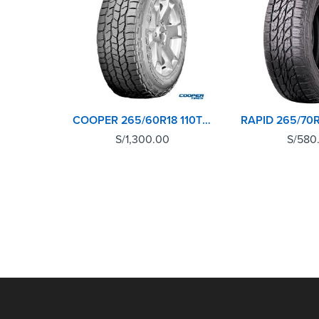
COOPER 265/60R18 110T DISCOVERER AT3 4S TIRE
S/
1,300.00
S/
580