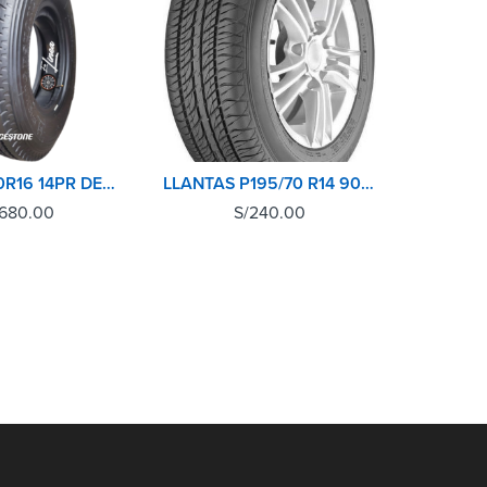
LLANTA 7.50R16 14PR DELANTERA BRIDGESTONE
LLANTAS P195/70 R14 90T HTR T4 M+S SUMITOMO
,680.00
S/
240.00