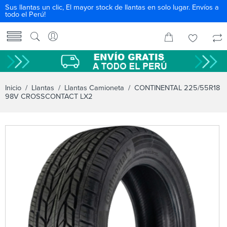
Sus llantas un clic, El mayor stock de llantas en solo lugar. Envíos a
todo el Perú!
Inicio
/
Llantas
/
Llantas Camioneta
/ CONTINENTAL 225/55R18
98V CROSSCONTACT LX2