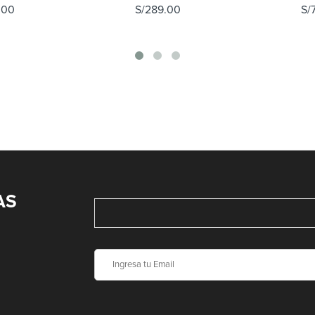
.00
S/
289.00
S/
AS