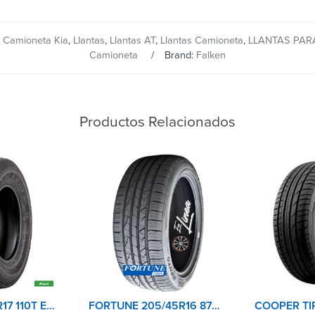
,
Camioneta Kia
,
Llantas
,
Llantas AT
,
Llantas Camioneta
,
LLANTAS PAR
Camioneta
Brand:
Falken
Productos Relacionados
RAPID 265/65R17 110T ECOLANDER AT
FORTUNE 205/45R16 87W UHP VIENTO