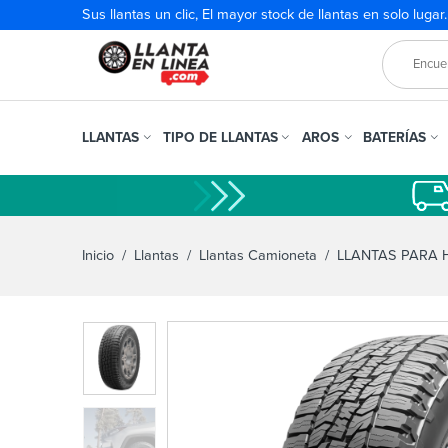
Sus llantas un clic, El mayor stock de llantas en solo lugar
LLANTAS
TIPO DE LLANTAS
AROS
BATERÍAS
Inicio
/
Llantas
/
Llantas Camioneta
/
LLANTAS PARA