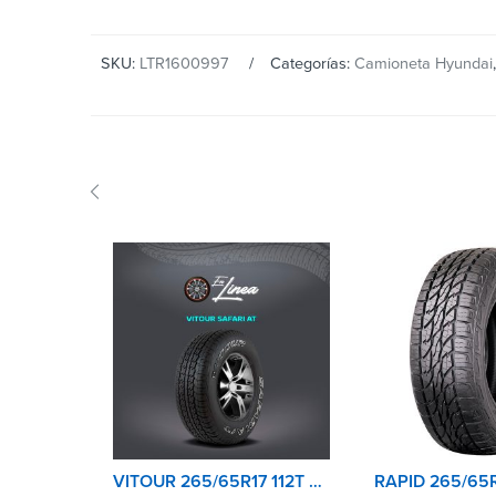
SKU:
LTR1600997
Categorías:
Camioneta Hyundai
VITOUR 265/65R17 112T SAFARI ATX