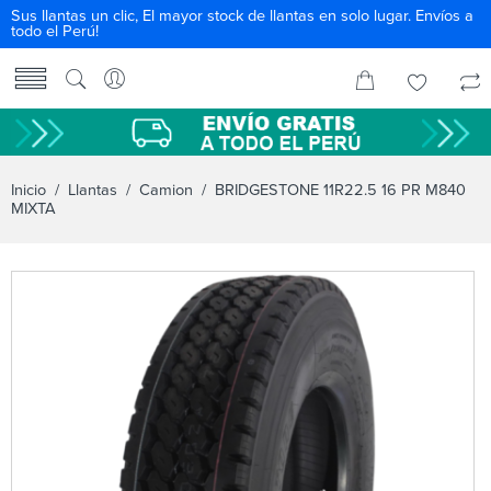
Sus llantas un clic, El mayor stock de llantas en solo lugar. Envíos a
todo el Perú!
Inicio
/
Llantas
/
Camion
/ BRIDGESTONE 11R22.5 16 PR M840
MIXTA