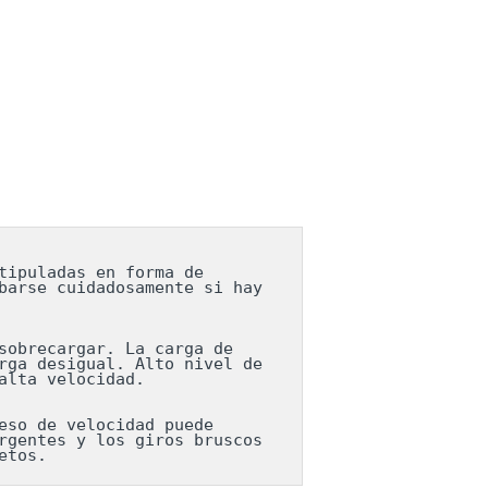
ipuladas en forma de 
arse cuidadosamente si hay 
obrecargar. La carga de 
ga desigual. Alto nivel de 
lta velocidad.

so de velocidad puede 
gentes y los giros bruscos 
etos.