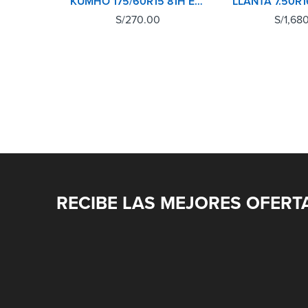
KUMHO 175/60R15 81H ECOWING ES31 TL
S/
270.00
S/
1,68
RECIBE LAS MEJORES OFERT