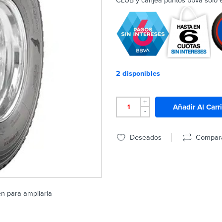
CLUB y canjea puntos bbva solo en
2 disponibles
+
Añadir Al Carr
-
Deseados
Compar
en para ampliarla