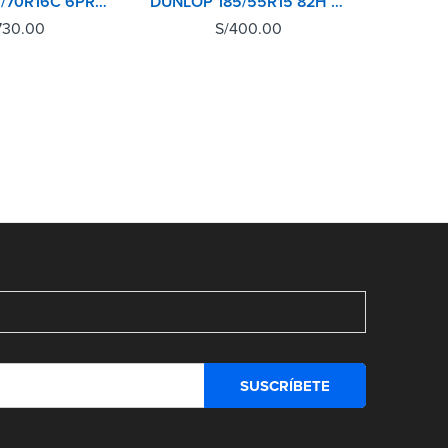
KUMHO 215/70R16C 6PR PORTRAN KC53
DUNLOP 185/55R15 82H SP TOURING R1
730.00
S/
400.00