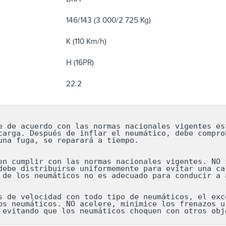
146/143 (3 000/2 725 Kg)
K (110 Km/h)
H (16PR)
22.2
e de acuerdo con las normas nacionales vigentes est
carga. Después de inflar el neumático, debe comprob
una fuga, se reparará a tiempo.

en cumplir con las normas nacionales vigentes. NO s
debe distribuirse uniformemente para evitar una car
 de los neumáticos no es adecuado para conducir a a
s de velocidad con todo tipo de neumáticos, el exce
os neumáticos. NO acelere, minimice los frenazos ur
 evitando que los neumáticos choquen con otros obj