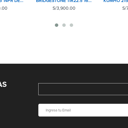
LLANTA 7.50R16 14PR DELANTERA BRIDGESTONE
BRIDGESTONE 11R22.5 16 PR L355 POSTERIOR
0.00
S/
3,900.00
S/
AS