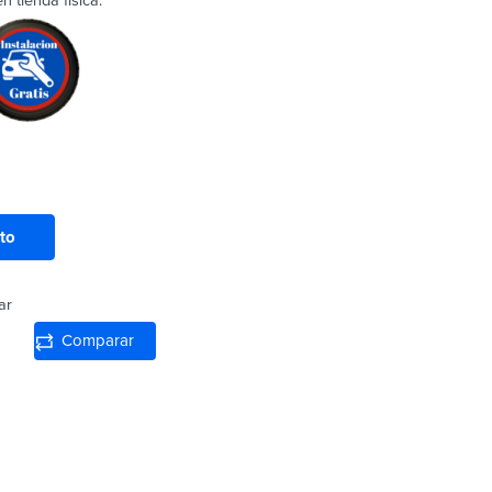
 tienda física.
ito
ar
Comparar