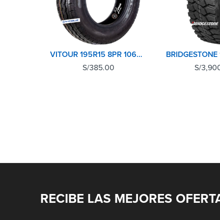
VITOUR 195R15 8PR 106Q V2000
S/
385.00
S/
3,90
RECIBE LAS MEJORES OFERT