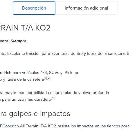
Descripción
Información adicional
RRAIN T/A KO2
 Siempre.​​​​​​
e. Excelente tracción para aventuras dentro y fuera de la carretera. B
drich para vehículos 4×4, SUVs y Pick-up
[1][2]
o y fuera de la carretera
a mayor maniobrabilidad en suelo blando y nieve profunda
[4]
a para un uso más duradero
tra golpes e impactos
oodrich All Terrain T/A KO2 resiste los impactos en los flancos para