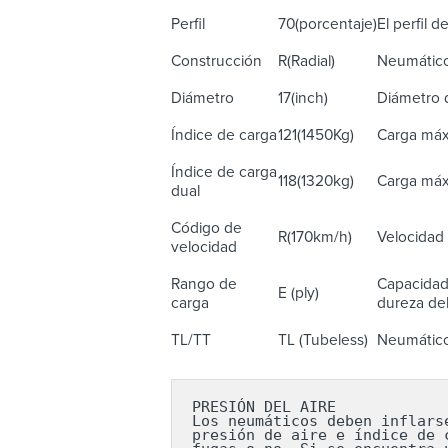
Perfil
70(porcentaje)
El perfil 
Construcción
R(Radial)
Neumático 
Diámetro
17(inch)
Diámetro d
Índice de carga
121(1450Kg)
Carga máx
Índice de carga
118(1320kg)
Carga máx
dual
Código de
R(170km/h)
Velocidad 
velocidad
Rango de
Capacidad 
E (ply)
carga
dureza del
TL/TT
TL (Tubeless)
Neumático 
PRESIÓN DEL AIRE

Los neumáticos deben inflars
presión de aire e índice de 