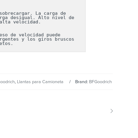
obrecargar. La carga de 
ga desigual. Alto nivel de 
lta velocidad.

so de velocidad puede 
gentes y los giros bruscos 
etos.
goodrich
,
Llantas para Camioneta
Brand:
BFGoodrich