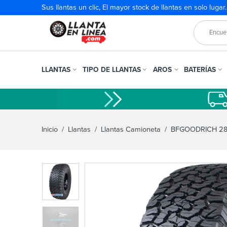
Sus llantas un clic, El mayor stock de llantas en solo lugar
LLANTAS
TIPO DE LLANTAS
AROS
BATERÍAS
Inicio
/
Llantas
/
Llantas Camioneta
/ BFGOODRICH 285/