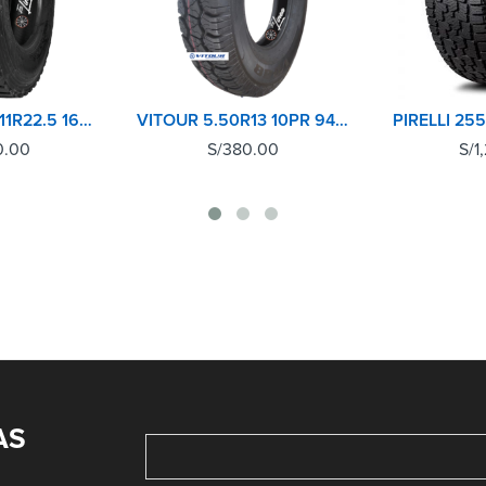
BRIDGESTONE 11R22.5 16 PR L355 POSTERIOR
VITOUR 5.50R13 10PR 94/93P V888
0.00
S/
380.00
S/
1
AS