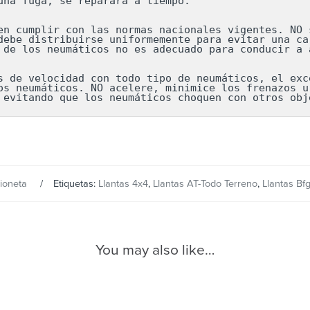
una fuga, se reparará a tiempo.

en cumplir con las normas nacionales vigentes. NO s
debe distribuirse uniformemente para evitar una car
 de los neumáticos no es adecuado para conducir a a
s de velocidad con todo tipo de neumáticos, el exce
os neumáticos. NO acelere, minimice los frenazos ur
 evitando que los neumáticos choquen con otros obj
ioneta
Etiquetas:
Llantas 4x4
,
Llantas AT-Todo Terreno
,
Llantas Bf
You may also like…