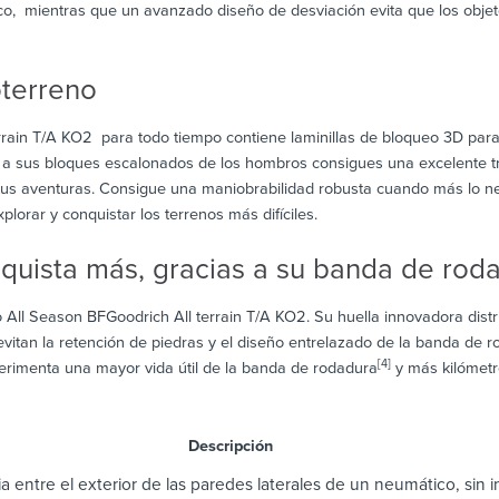
o, mientras que un avanzado diseño de desviación evita que los objet
oterreno
rain T/A KO2 para todo tiempo contiene laminillas de bloqueo 3D para 
y a sus bloques escalonados de los hombros consigues una excelente tra
tus aventuras. Consigue una maniobrabilidad robusta cuando más lo ne
plorar y conquistar los terrenos más difíciles.
nquista más, gracias a su banda de ro
 All Season BFGoodrich All terrain T/A KO2. Su huella innovadora distr
vitan la retención de piedras y el diseño entrelazado de la banda de 
[4]
xperimenta una mayor vida útil de la banda de rodadura
y más kilómetr
scripción
a entre el exterior de las paredes laterales de un neumático, sin in