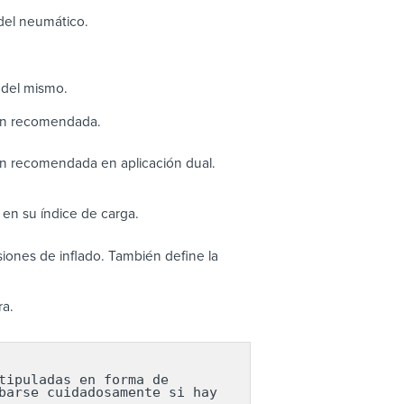
 del neumático.
 del mismo.
ión recomendada.
ón recomendada en aplicación dual.
en su índice de carga.
ones de inflado. También define la
ra.
ipuladas en forma de 
arse cuidadosamente si hay 