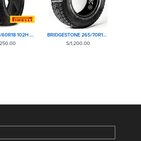
PIRELLI 255/60R18 102H SCORPION A/T+
BRIDGESTONE 265/70R16 112S DUELER AT694
,250.00
S/
1,200.00