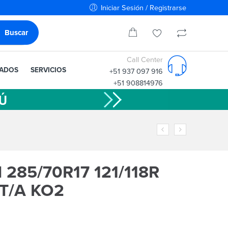
Iniciar Sesión / Registrarse
Call Center
IADOS
SERVICIOS
+51 937 097 916
+51 908814976
285/70R17 121/118R
 T/A KO2