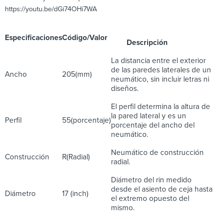
https://youtu.be/dGi74OHi7WA
Especificaciones
Código/Valor
Descripción
La distancia entre el exterior
de las paredes laterales de un
Ancho
205(mm)
neumático, sin incluir letras ni
diseños.
El perfil determina la altura de
la pared lateral y es un
Perfil
55(porcentaje)
porcentaje del ancho del
neumático.
Neumático de construcción
Construcción
R(Radial)
radial.
Diámetro del rin medido
desde el asiento de ceja hasta
Diámetro
17 (inch)
el extremo opuesto del
mismo.