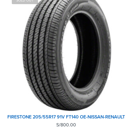
SOLD OUT
FIRESTONE 205/55R17 91V FT140 OE-NISSAN-RENAULT
S/
800.00