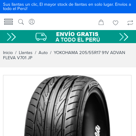
Sus llantas un clic, El mayor stock de llantas en solo lugar. Envíos a
todo el Perú!
Inicio
/
Llantas
/
Auto
/ YOKOHAMA 205/55R17 91V ADVAN
FLEVA V701 JP