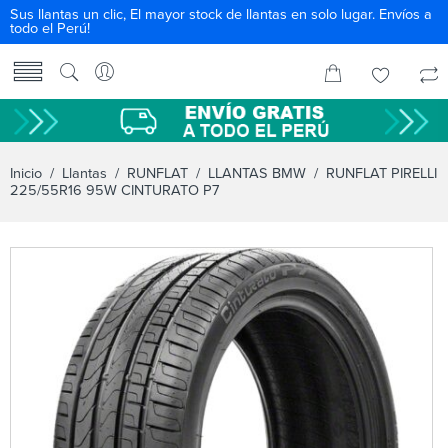
Sus llantas un clic, El mayor stock de llantas en solo lugar. Envíos a
todo el Perú!
Inicio
/
Llantas
/
RUNFLAT
/
LLANTAS BMW
/ RUNFLAT PIRELLI
225/55R16 95W CINTURATO P7