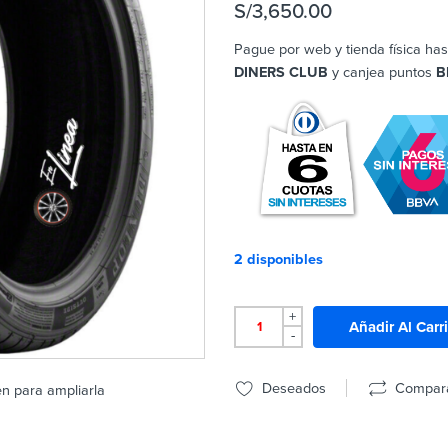
S/
3,650.00
Pague por web y tienda física has
DINERS CLUB
y canjea puntos
B
2 disponibles
+
Añadir Al Carr
-
Deseados
Compar
en para ampliarla