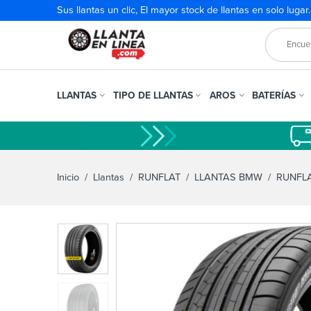
Sus llantas un clic, El mayor stock de llantas en solo lugar
LLANTAS
TIPO DE LLANTAS
AROS
BATERÍAS
Inicio
/
Llantas
/
RUNFLAT
/
LLANTAS BMW
/ RUNFLA