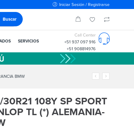
Iniciar Sesión / Registrarse
Call Center
IADOS
SERVICIOS
+51 937 097 916
+51 908814976
FRANCIA BMW
/30R21 108Y SP SPORT
LOP TL (*) ALEMANIA-
W