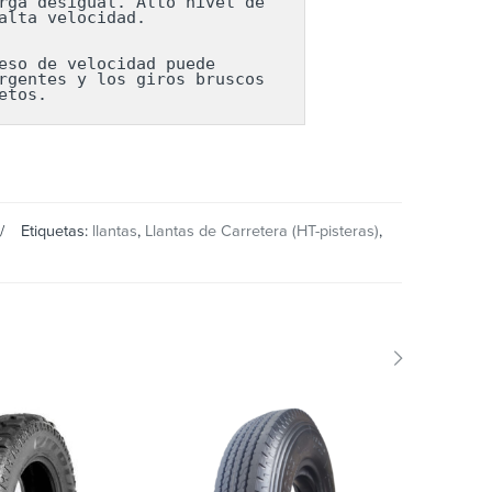
ga desigual. Alto nivel de 
lta velocidad.

so de velocidad puede 
gentes y los giros bruscos 
etos.
Etiquetas:
llantas
,
Llantas de Carretera (HT-pisteras)
,