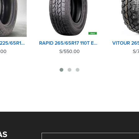
CONTINENTAL 225/65R17 102H CROSSCONTACT ATR
RAPID 265/65R17 110T ECOLANDER AT
.00
S/
550.00
S/
AS