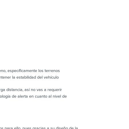
eno, específicamente los terrenos
ner la estabilidad del vehículo
ga distancia, así no vas a requerir
logía de alerta en cuanto al nivel de
s para ello, pues gracias a su diseño de la