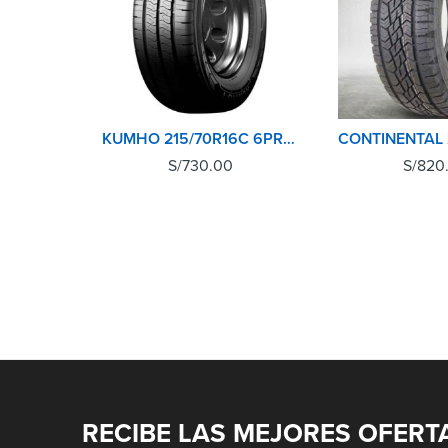
KUMHO 215/70R16C 6PR PORTRAN KC53
S/
730.00
S/
820
RECIBE LAS MEJORES OFERT