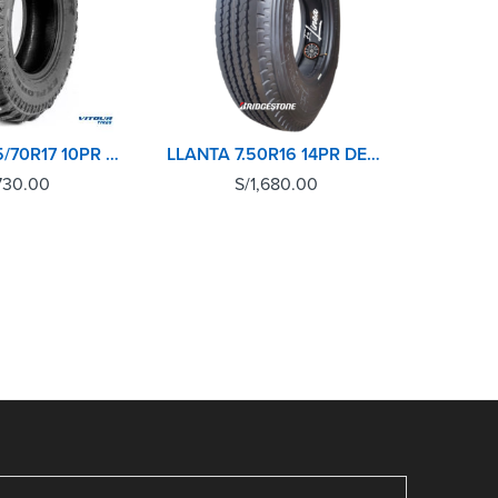
VITOUR 265/70R17 10PR 121Q EXPLORER MT
LLANTA 7.50R16 14PR DELANTERA BRIDGESTONE
730.00
S/
1,680.00