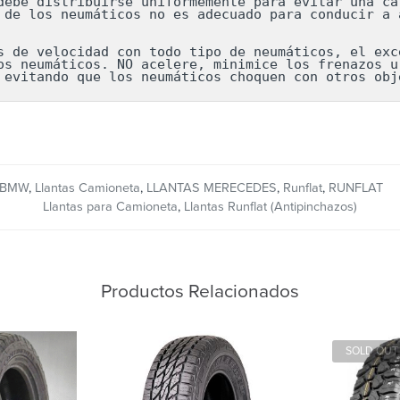
debe distribuirse uniformemente para evitar una car
 de los neumáticos no es adecuado para conducir a a
s de velocidad con todo tipo de neumáticos, el exce
os neumáticos. NO acelere, minimice los frenazos ur
 evitando que los neumáticos choquen con otros obj
 BMW
,
Llantas Camioneta
,
LLANTAS MERECEDES
,
Runflat
,
RUNFLAT
Llantas para Camioneta
,
Llantas Runflat (Antipinchazos)
Productos Relacionados
SOLD OUT