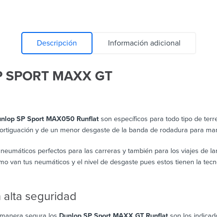
Descripción
Información adicional
P SPORT MAXX GT
nlop SP Sport MAX050 Runflat
son específicos para todo tipo de terr
rtiguación y de un menor desgaste de la banda de rodadura para mante
neumáticos perfectos para las carreras y también para los viajes de lar
 van tus neumáticos y el nivel de desgaste pues estos tienen la tecno
 alta seguridad
e manera segura los
Dunlop SP Sport MAXX GT Runflat
son los indicado