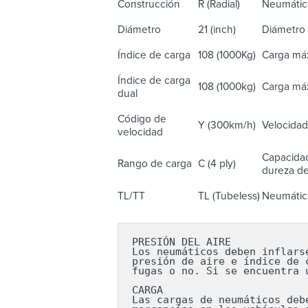
Construcción
R (Radial)
Neumático
Diámetro
21 (inch)
Diámetro 
Índice de carga
108 (1000Kg)
Carga máx
Índice de carga
108 (1000kg)
Carga máx
dual
Código de
Y (300km/h)
Velocidad
velocidad
Capacidad
Rango de carga
C (4 ply)
dureza del
TL/TT
TL (Tubeless)
Neumático
PRESIÓN DEL AIRE

Los neumáticos deben inflars
presión de aire e índice de 
fugas o no. Si se encuentra 
CARGA

Las cargas de neumáticos deb