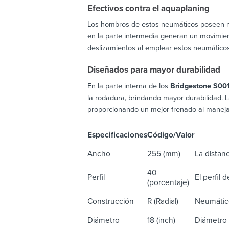
Efectivos contra el aquaplaning
Los hombros de estos neumáticos poseen mu
en la parte intermedia generan un movimien
deslizamientos al emplear estos neumáticos
Diseñados para mayor durabilidad
En la parte interna de los
Bridgestone S00
la rodadura, brindando mayor durabilidad. La
proporcionando un mejor frenado al manejar
Especificaciones
Código/Valor
De
Ancho
255 (mm)
La distanc
40
Perfil
El perfil 
(porcentaje)
Construcción
R (Radial)
Neumático
Diámetro
18 (inch)
Diámetro 