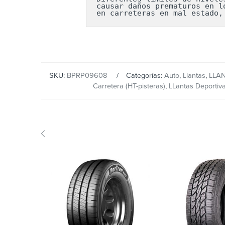
causar daños prematuros en l
en carreteras en mal estado,
SKU:
BPRP09608
Categorías:
Auto
,
Llantas
,
LLA
Carretera (HT-pisteras)
,
LLantas Deportiv