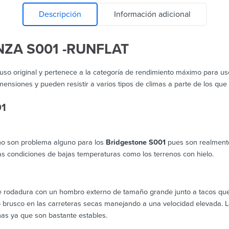
Descripción
Información adicional
ZA S001 -RUNFLAT
uso original y pertenece a la categoría de rendimiento máximo para us
nsiones y pueden resistir a varios tipos de climas a parte de los que
01
 no son problema alguno para los
Bridgestone S001
pues son realmente 
s condiciones de bajas temperaturas como los terrenos con hielo.
e rodadura con un hombro externo de tamaño grande junto a tacos qu
ro brusco en las carreteras secas manejando a una velocidad elevada. 
nas ya que son bastante estables.