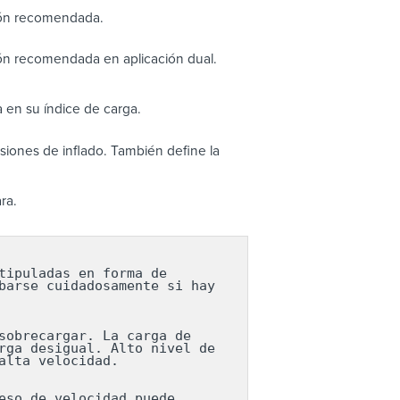
ión recomendada.
ón recomendada en aplicación dual.
 en su índice de carga.
iones de inflado. También define la
ra.
ipuladas en forma de 
arse cuidadosamente si hay 
obrecargar. La carga de 
ga desigual. Alto nivel de 
lta velocidad.

so de velocidad puede 