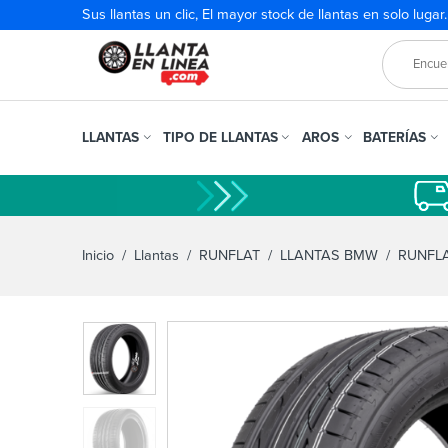
Sus llantas un clic, El mayor stock de llantas en solo lugar
LLANTAS
TIPO DE LLANTAS
AROS
BATERÍAS
Inicio
/
Llantas
/
RUNFLAT
/
LLANTAS BMW
/ RUNFLA