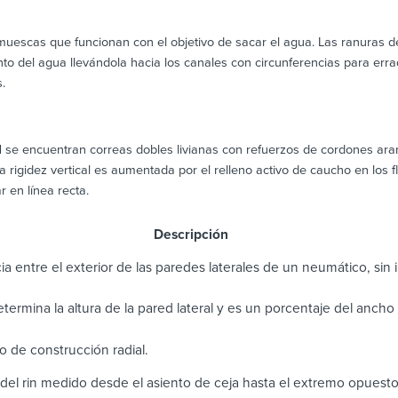
escas que funcionan con el objetivo de sacar el agua. Las ranuras d
to del agua llevándola hacia los canales con circunferencias para err
.
1
se encuentran correas dobles livianas con refuerzos de cordones aram
 rigidez vertical es aumentada por el relleno activo de caucho en los f
 en línea recta.
scripción
ia entre el exterior de las paredes laterales de un neumático, sin in
determina la altura de la pared lateral y es un porcentaje del anch
 de construcción radial.
del rin medido desde el asiento de ceja hasta el extremo opuest