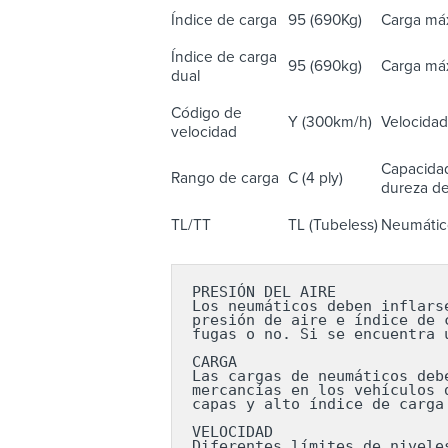
Índice de carga
95 (690Kg)
Carga máx
Índice de carga
95 (690kg)
Carga máx
dual
Código de
Y (300km/h)
Velocidad
velocidad
Capacidad
Rango de carga
C (4 ply)
dureza del
TL/TT
TL (Tubeless)
Neumático
PRESIÓN DEL AIRE

Los neumáticos deben inflars
presión de aire e índice de 
fugas o no. Si se encuentra 
CARGA

Las cargas de neumáticos deb
mercancías en los vehículos 
capas y alto índice de carga
VELOCIDAD

Diferentes límites de nivele