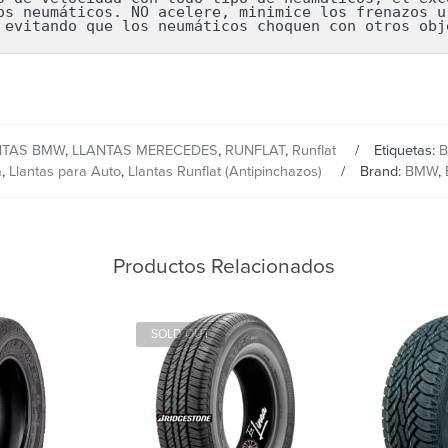
os neumáticos. NO acelere, minimice los frenazos ur
 evitando que los neumáticos choquen con otros obj
NTAS BMW
,
LLANTAS MERECEDES
,
RUNFLAT
,
Runflat
Etiquetas:
B
a
,
Llantas para Auto
,
Llantas Runflat (Antipinchazos)
Brand:
BMW
,
Productos Relacionados
SOLD OUT