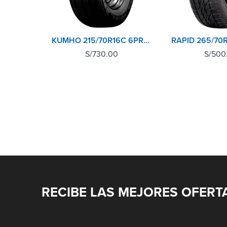
KUMHO 215/70R16C 6PR PORTRAN KC53
S/
730.00
S/
500
RECIBE LAS MEJORES OFERT