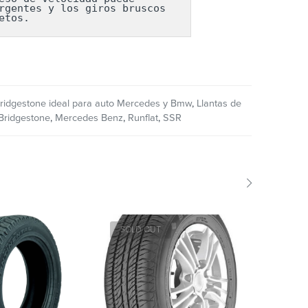
gentes y los giros bruscos 
etos.
ridgestone ideal para auto Mercedes y Bmw
,
Llantas de
Bridgestone
,
Mercedes Benz
,
Runflat
,
SSR
SOLD OUT