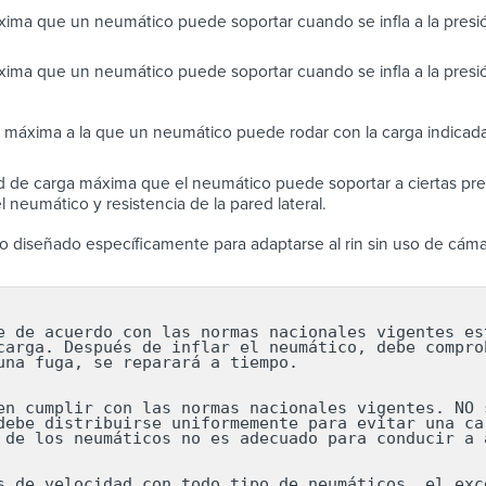
ima que un neumático puede soportar cuando se infla a la pres
ima que un neumático puede soportar cuando se infla a la presi
 máxima a la que un neumático puede rodar con la carga indicada
 de carga máxima que el neumático puede soportar a ciertas pres
 neumático y resistencia de la pared lateral.
 diseñado específicamente para adaptarse al rin sin uso de cáma
e de acuerdo con las normas nacionales vigentes est
carga. Después de inflar el neumático, debe comprob
una fuga, se reparará a tiempo.

en cumplir con las normas nacionales vigentes. NO s
debe distribuirse uniformemente para evitar una car
 de los neumáticos no es adecuado para conducir a a
s de velocidad con todo tipo de neumáticos, el exce