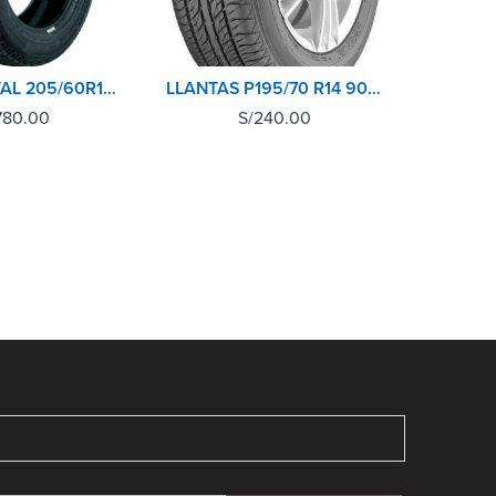
CONTINENTAL 205/60R15 91H CROSSCONTACT AT
LLANTAS P195/70 R14 90T HTR T4 M+S SUMITOMO
780.00
S/
240.00