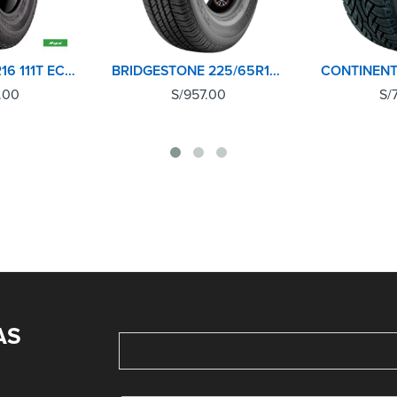
RAPID 265/70R16 111T ECOLANDER AT
BRIDGESTONE 225/65R17 102T DUELER H/T 684II
.00
S/
957.00
S/
AS