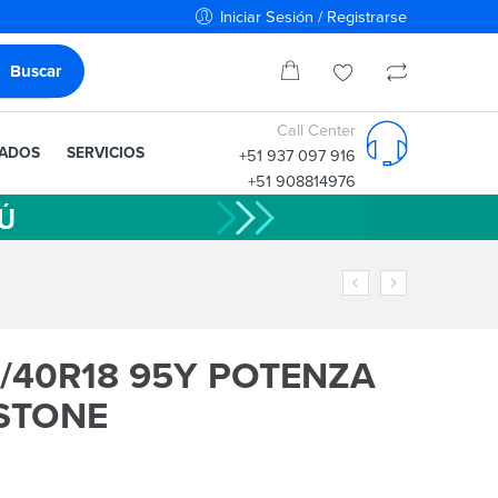
Iniciar Sesión / Registrarse
Call Center
IADOS
SERVICIOS
+51 937 097 916
+51 908814976
/40R18 95Y POTENZA
STONE