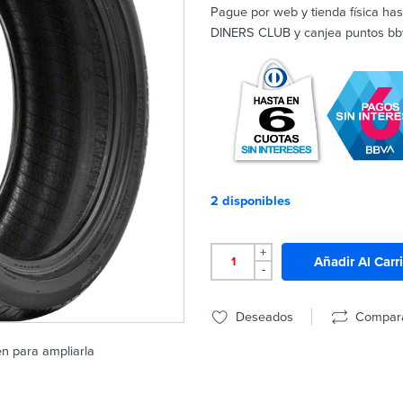
Pague por web y tienda física has
DINERS CLUB y canjea puntos bbva
2 disponibles
+
Añadir Al Carr
-
Deseados
Compar
en para ampliarla