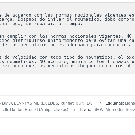
e de acuerdo con las normas nacionales vigentes est
carga. Después de inflar el neumático, debe comprob
una fuga, se reparará a tiempo.

en cumplir con las normas nacionales vigentes. NO s
debe distribuirse uniformemente para evitar una car
 de los neumáticos no es adecuado para conducir a a
s de velocidad con todo tipo de neumáticos, el exce
os neumáticos. NO acelere, minimice los frenazos ur
 evitando que los neumáticos choquen con otros obj
S BMW
,
LLANTAS MERECEDES
,
Runflat
,
RUNFLAT
Etiquetas:
Llant
relli
,
Llantas Runflat (Antipinchazos)
Brand:
BMW
,
Mercedes Ben