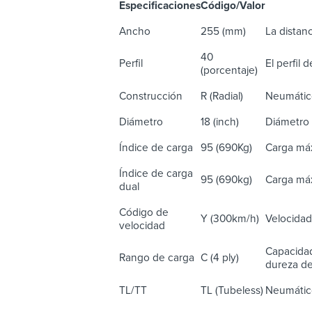
Especificaciones
Código/Valor
De
Ancho
255 (mm)
La distanc
40
Perfil
El perfil 
(porcentaje)
Construcción
R (Radial)
Neumático
Diámetro
18 (inch)
Diámetro 
Índice de carga
95 (690Kg)
Carga máx
Índice de carga
95 (690kg)
Carga máx
dual
Código de
Y (300km/h)
Velocidad
velocidad
Capacidad
Rango de carga
C (4 ply)
dureza del
TL/TT
TL (Tubeless)
Neumático