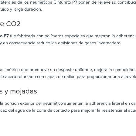
 laterales de los neumáticos Cinturato P7 ponen de relieve su contribu
 ruido y larga duración.
de CO2
to P7
fue fabricada con polímeros especiales que mejoran la adherenci
 y en consecuencia reduce las emisiones de gases invernadero
simétrico que promueve un desgaste uniforme, mejora la comodidad de
de acero reforzado con capas de nailon para proporcionar una alta velo
s y mojadas
la porción exterior del neumático aumentan la adherencia lateral en c
icaz del agua de la zona de contacto para mejorar la resistencia al acu