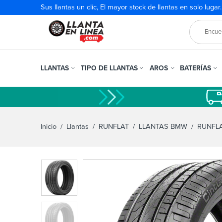
Sus llantas un clic, El mayor stock de llantas en solo lugar
LLANTAS
TIPO DE LLANTAS
AROS
BATERÍAS
Inicio
/
Llantas
/
RUNFLAT
/
LLANTAS BMW
/ RUNFLAT