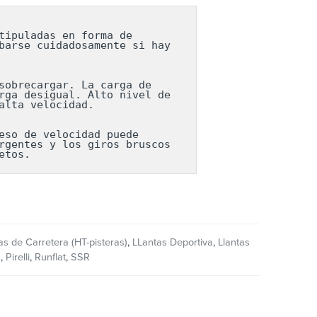
ipuladas en forma de 
arse cuidadosamente si hay 
obrecargar. La carga de 
ga desigual. Alto nivel de 
lta velocidad.

so de velocidad puede 
gentes y los giros bruscos 
etos.
as de Carretera (HT-pisteras)
,
LLantas Deportiva
,
Llantas
z
,
Pirelli
,
Runflat
,
SSR