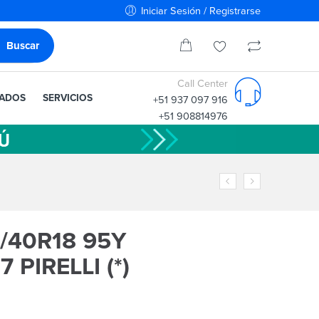
Iniciar Sesión / Registrarse
Call Center
IADOS
SERVICIOS
+51 937 097 916
+51 908814976
/40R18 95Y
 PIRELLI (*)