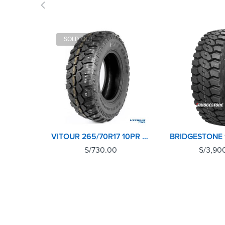
SOLD OUT
VITOUR 265/70R17 10PR 121Q EXPLORER MT
S/
730.00
S/
3,90