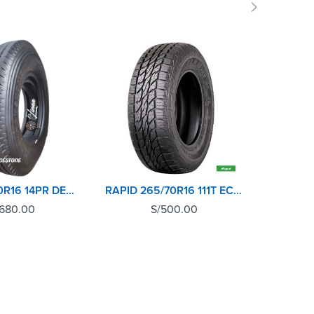
SOLD 
LLANTA 7.50R16 14PR DELANTERA BRIDGESTONE
RAPID 265/70R16 111T ECOLANDER AT
,680.00
S/
500.00