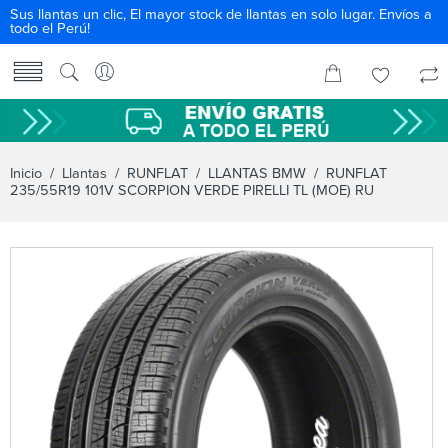
Sus llantas un clic, El mayor stock de llantas en solo lugar. Envíos a
todo el Perú!
Inicio
/
Llantas
/
RUNFLAT
/
LLANTAS BMW
/ RUNFLAT
235/55R19 101V SCORPION VERDE PIRELLI TL (MOE) RU