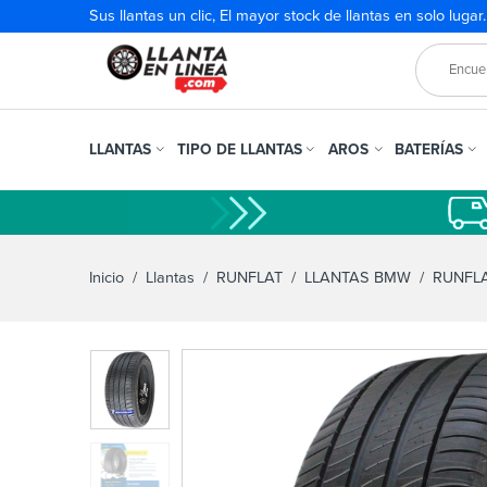
Sus llantas un clic, El mayor stock de llantas en solo lugar
LLANTAS
TIPO DE LLANTAS
AROS
BATERÍAS
Inicio
/
Llantas
/
RUNFLAT
/
LLANTAS BMW
/ RUNFLAT