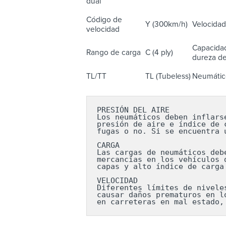
dual
Código de
Y (300km/h)
Velocidad
velocidad
Capacidad
Rango de carga
C (4 ply)
dureza del
TL/TT
TL (Tubeless)
Neumático
PRESIÓN DEL AIRE

Los neumáticos deben inflars
presión de aire e índice de 
fugas o no. Si se encuentra 
CARGA

Las cargas de neumáticos deb
mercancías en los vehículos 
capas y alto índice de carga
VELOCIDAD

Diferentes límites de nivele
causar daños prematuros en l
en carreteras en mal estado,