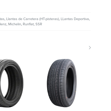
tas
,
Llantas de Carretera (HT-pisteras)
,
LLantas Deportiva
,
Benz
,
Michelin
,
Runflat
,
SSR