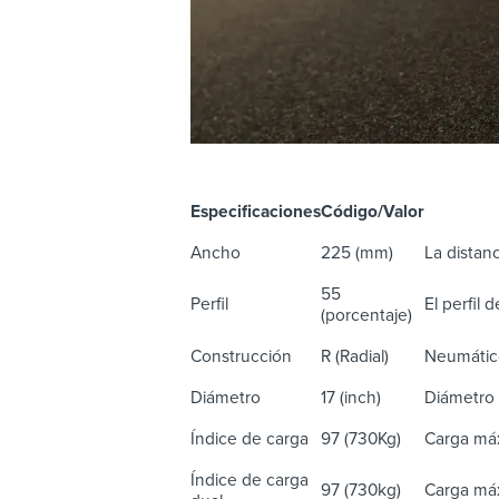
Especificaciones
Código/Valor
De
Ancho
225 (mm)
La distanc
55
Perfil
El perfil 
(porcentaje)
Construcción
R (Radial)
Neumático
Diámetro
17 (inch)
Diámetro 
Índice de carga
97 (730Kg)
Carga máx
Índice de carga
97 (730kg)
Carga máx