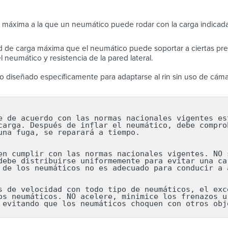
 máxima a la que un neumático puede rodar con la carga indicada
 de carga máxima que el neumático puede soportar a ciertas pres
 neumático y resistencia de la pared lateral.
 diseñado específicamente para adaptarse al rin sin uso de cáma
e de acuerdo con las normas nacionales vigentes est
carga. Después de inflar el neumático, debe comprob
una fuga, se reparará a tiempo.

en cumplir con las normas nacionales vigentes. NO s
debe distribuirse uniformemente para evitar una car
 de los neumáticos no es adecuado para conducir a a
s de velocidad con todo tipo de neumáticos, el exce
os neumáticos. NO acelere, minimice los frenazos ur
 evitando que los neumáticos choquen con otros obj