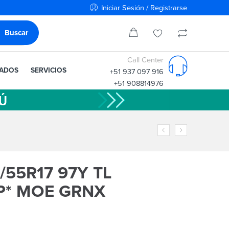
Iniciar Sesión / Registrarse
Call Center
IADOS
SERVICIOS
+51 937 097 916
+51 908814976
/55R17 97Y TL
P* MOE GRNX