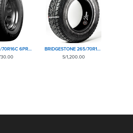
KUMHO 215/70R16C 6PR PORTRAN KC53
BRIDGESTONE 265/70R16 112S DUELER AT694
730.00
S/
1,200.00