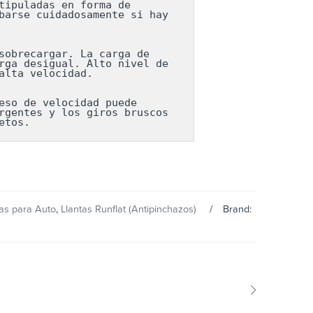
ipuladas en forma de 
arse cuidadosamente si hay 
obrecargar. La carga de 
ga desigual. Alto nivel de 
lta velocidad.

so de velocidad puede 
gentes y los giros bruscos 
etos.
tas para Auto
,
Llantas Runflat (Antipinchazos)
Brand: