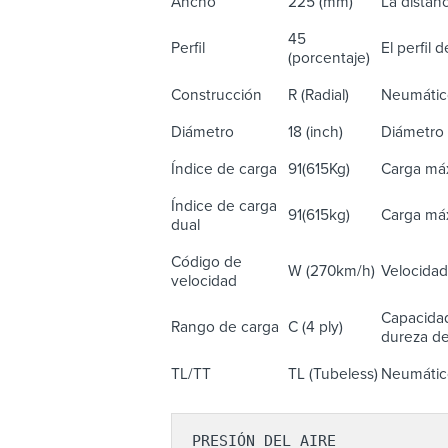
Ancho
225 (mm)
La distanc
45
Perfil
El perfil 
(porcentaje)
Construcción
R (Radial)
Neumático
Diámetro
18 (inch)
Diámetro 
Índice de carga
91(615Kg)
Carga máx
Índice de carga
91(615kg)
Carga máx
dual
Código de
W (270km/h)
Velocidad
velocidad
Capacidad
Rango de carga
C (4 ply)
dureza del
TL/TT
TL (Tubeless)
Neumático
PRESIÓN DEL AIRE
