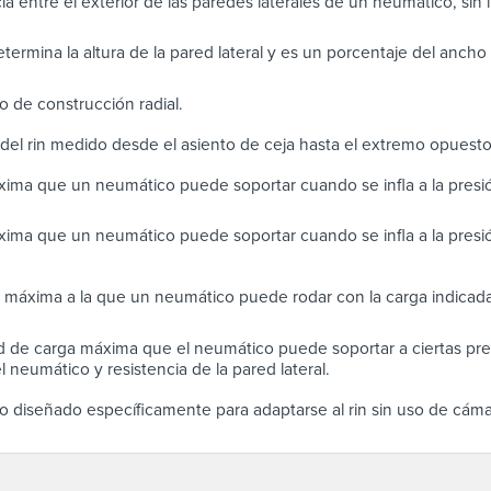
ia entre el exterior de las paredes laterales de un neumático, sin in
determina la altura de la pared lateral y es un porcentaje del anch
 de construcción radial.
del rin medido desde el asiento de ceja hasta el extremo opuest
ima que un neumático puede soportar cuando se infla a la pres
ima que un neumático puede soportar cuando se infla a la presi
 máxima a la que un neumático puede rodar con la carga indicada
 de carga máxima que el neumático puede soportar a ciertas pres
 neumático y resistencia de la pared lateral.
 diseñado específicamente para adaptarse al rin sin uso de cáma