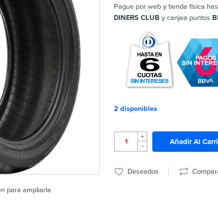
Pague por web y tienda física has
DINERS CLUB
y canjea puntos
B
2 disponibles
+
Añadir Al Carr
-
Deseados
Compar
en para ampliarla