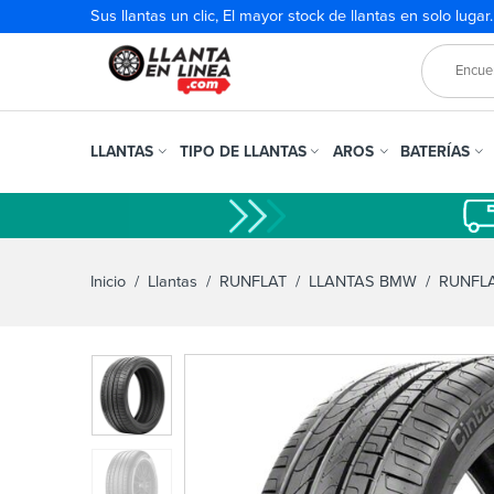
Sus llantas un clic, El mayor stock de llantas en solo lugar
LLANTAS
TIPO DE LLANTAS
AROS
BATERÍAS
Inicio
/
Llantas
/
RUNFLAT
/
LLANTAS BMW
/ RUNFLAT