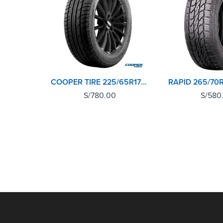
COOPER TIRE 225/65R17 102H EVOLUTION SPORT
S/
780.00
S/
580