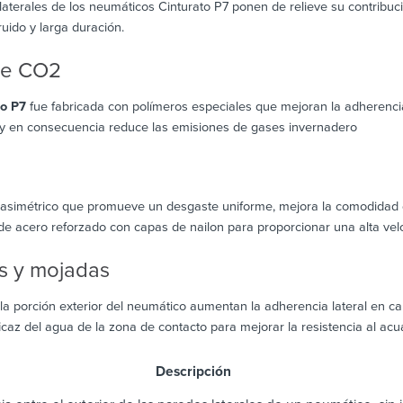
 laterales de los neumáticos Cinturato P7 ponen de relieve su contribu
 ruido y larga duración.
de CO2
to P7
fue fabricada con polímeros especiales que mejoran la adherenci
 y en consecuencia reduce las emisiones de gases invernadero
simétrico que promueve un desgaste uniforme, mejora la comodidad de
de acero reforzado con capas de nailon para proporcionar una alta velo
s y mojadas
la porción exterior del neumático aumentan la adherencia lateral en c
icaz del agua de la zona de contacto para mejorar la resistencia al acu
scripción