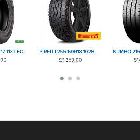
RAPID 265/70R17 113T ECOLANDER AT
PIRELLI 255/60R18 102H SCORPION A/T+
.00
S/
1,250.00
S/