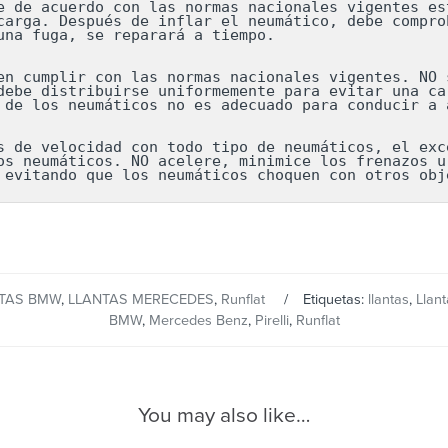
e de acuerdo con las normas nacionales vigentes est
carga. Después de inflar el neumático, debe comprob
una fuga, se reparará a tiempo.

en cumplir con las normas nacionales vigentes. NO s
debe distribuirse uniformemente para evitar una car
 de los neumáticos no es adecuado para conducir a a
s de velocidad con todo tipo de neumáticos, el exce
os neumáticos. NO acelere, minimice los frenazos ur
 evitando que los neumáticos choquen con otros obj
TAS BMW
,
LLANTAS MERECEDES
,
Runflat
Etiquetas:
llantas
,
Llan
BMW
,
Mercedes Benz
,
Pirelli
,
Runflat
You may also like…