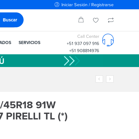
Iniciar Sesión / Registrarse
Call Center
IADOS
SERVICIOS
+51 937 097 916
+51 908814976
/45R18 91W
PIRELLI TL (*)