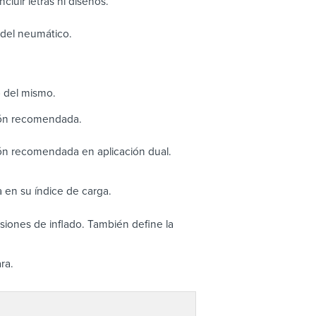
cluir letras ni diseños.
o del neumático.
o del mismo.
ión recomendada.
ón recomendada en aplicación dual.
 en su índice de carga.
iones de inflado. También define la
ra.