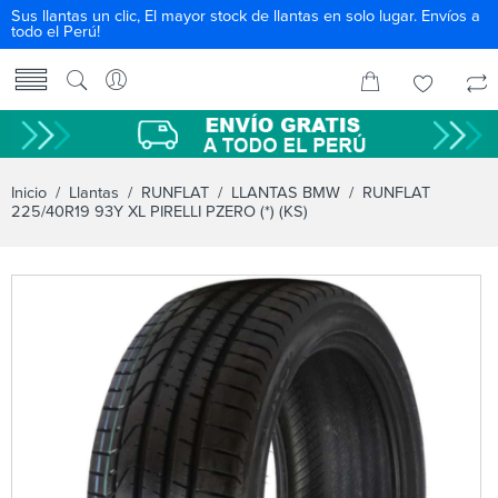
Sus llantas un clic, El mayor stock de llantas en solo lugar. Envíos a
todo el Perú!
Inicio
/
Llantas
/
RUNFLAT
/
LLANTAS BMW
/ RUNFLAT
225/40R19 93Y XL PIRELLI PZERO (*) (KS)