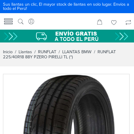
Sus llantas un clic, El mayor stock de llantas en solo lugar. Envíos a
todo el Perú!
Inicio
/
Llantas
/
RUNFLAT
/
LLANTAS BMW
/ RUNFLAT
225/40R18 88Y PZERO PIRELLI TL (*)