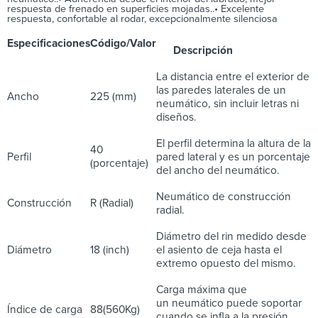
respuesta de frenado en superficies mojadas..• Excelente
respuesta, confortable al rodar, excepcionalmente silenciosa
Especificaciones
Código/Valor
Descripción
La distancia entre el exterior de
las paredes laterales de un
Ancho
225 (mm)
neumático, sin incluir letras ni
diseños.
El perfil determina la altura de la
40
Perfil
pared lateral y es un porcentaje
(porcentaje)
del ancho del neumático.
Neumático de construcción
Construcción
R (Radial)
radial.
Diámetro del rin medido desde
Diámetro
18 (inch)
el asiento de ceja hasta el
extremo opuesto del mismo.
Carga máxima que
un neumático puede soportar
Índice de carga
88(560Kg)
cuando se infla a la presión