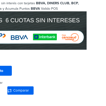
sin interés con tarjetas
BBVA, DINERS CLUB, BCP
,
a y Acumula Puntos
BBVA
Valido POS
ito
ar
Comparar