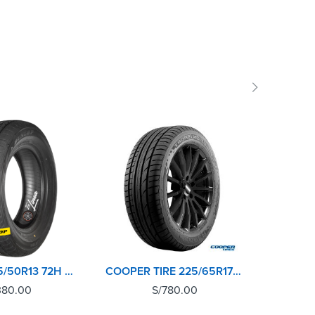
DUNLOP 175/50R13 72H SP SPORT LM704 TH
COOPER TIRE 225/65R17 102H EVOLUTION SPORT
380.00
S/
780.00