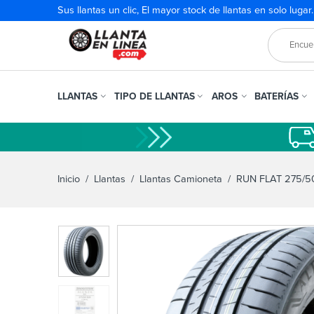
Sus llantas un clic, El mayor stock de llantas en solo lugar
LLANTAS
TIPO DE LLANTAS
AROS
BATERÍAS
Inicio
/
Llantas
/
Llantas Camioneta
/ RUN FLAT 275/5