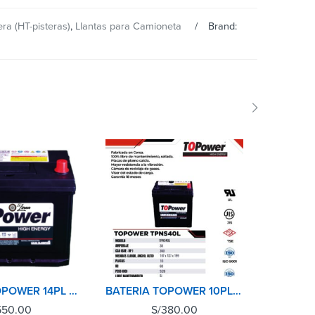
ra (HT-pisteras)
,
Llantas para Camioneta
Brand:
BATERIA TOPOWER 14PL 70AMP/620CCA LIBRE MANTENIMIENTO MADE IN KOREA
BATERIA TOPOWER 10PL 38AMP/360CCA LIBRE MANTENIMIENTO MADE IN KOREA
550.00
S/
380.00