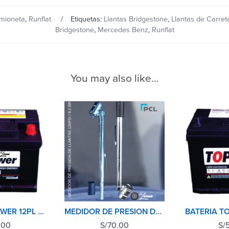
mioneta
,
Runflat
Etiquetas:
Llantas Bridgestone
,
Llantas de Carrete
Bridgestone
,
Mercedes Benz
,
Runflat
You may also like…
BATERIA TOPOWER 12PL 50AMP/460 CCA LIBRE MANTENIMIENTO MADE IN KOREA
MEDIDOR DE PRESION DE NEUMATICOS(LLANTAS) PCL
.00
S/
70.00
S/