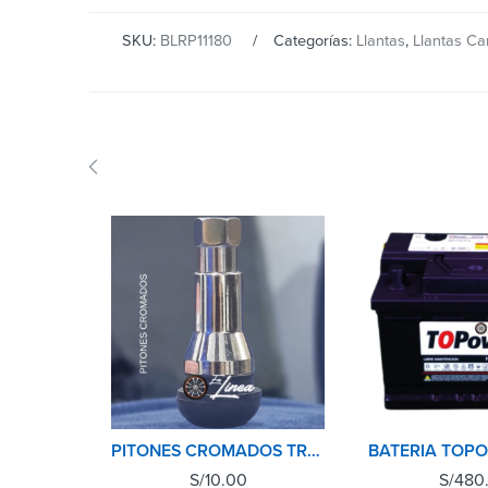
SKU:
BLRP11180
Categorías:
Llantas
,
Llantas Ca
PITONES CROMADOS TR413C AUTO-CAMIONETA
S/
10.00
S/
480