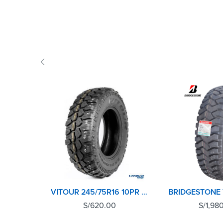
VITOUR 245/75R16 10PR 120N EXPLORER MT
S/
620.00
S/
1,98