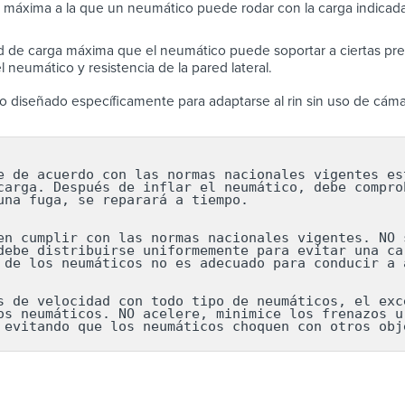
 máxima a la que un neumático puede rodar con la carga indicada
 de carga máxima que el neumático puede soportar a ciertas pres
 neumático y resistencia de la pared lateral.
 diseñado específicamente para adaptarse al rin sin uso de cáma
e de acuerdo con las normas nacionales vigentes est
carga. Después de inflar el neumático, debe comprob
una fuga, se reparará a tiempo.

en cumplir con las normas nacionales vigentes. NO s
debe distribuirse uniformemente para evitar una car
 de los neumáticos no es adecuado para conducir a a
s de velocidad con todo tipo de neumáticos, el exce
os neumáticos. NO acelere, minimice los frenazos ur
 evitando que los neumáticos choquen con otros obj