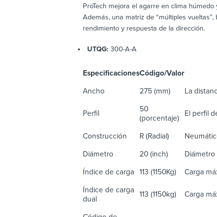
ProTech mejora el agarre en clima húmedo y
Además, una matriz de “múltiples vueltas”, 
rendimiento y respuesta de la dirección.
UTQG:
300-A-A
Especificaciones
Código/Valor
De
Ancho
275 (mm)
La distanc
50
Perfil
El perfil 
(porcentaje)
Construcción
R (Radial)
Neumático
Diámetro
20 (inch)
Diámetro 
Índice de carga
113 (1150Kg)
Carga máx
Índice de carga
113 (1150kg)
Carga máx
dual
Código de