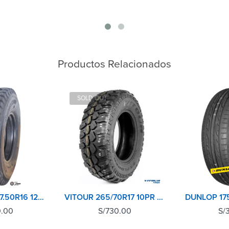
Productos Relacionados
SOLD OUT
BRIDGESTONE 7.50R16 12PR POST L301
VITOUR 265/70R17 10PR 121Q EXPLORER MT
0.00
S/
730.00
S/