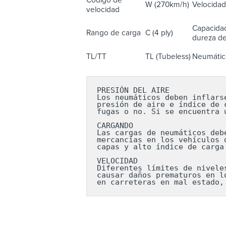
W (270km/h)
Velocidad
velocidad
Capacidad
Rango de carga
C (4 ply)
dureza del
TL/TT
TL (Tubeless)
Neumático
PRESIÓN DEL AIRE

Los neumáticos deben inflars
presión de aire e índice de 
fugas o no. Si se encuentra 
CARGANDO

Las cargas de neumáticos deb
mercancías en los vehículos 
capas y alto índice de carga
VELOCIDAD

Diferentes límites de nivele
causar daños prematuros en l
en carreteras en mal estado,