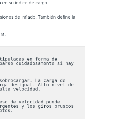
 en su índice de carga.
iones de inflado. También define la
ra.
ipuladas en forma de 
arse cuidadosamente si hay 
obrecargar. La carga de 
ga desigual. Alto nivel de 
lta velocidad.

so de velocidad puede 
gentes y los giros bruscos 
etos.