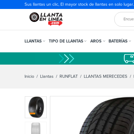
Sus llantas un clic, El mayor stock de llantas en solo lugar
LLANTAS
TIPO DE LLANTAS
AROS
BATERÍAS
Inicio
/
Llantas
/
RUNFLAT
/
LLANTAS MERECEDES
/ P