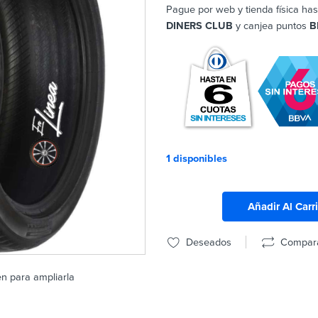
Pague por web y tienda física has
DINERS CLUB
y canjea puntos
B
1 disponibles
Añadir Al Carr
Deseados
Compar
en para ampliarla