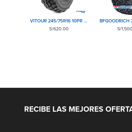
VITOUR 245/75R16 10PR 120N EXPLORER MT
S/
620.00
S/
1,50
RECIBE LAS MEJORES OFERT