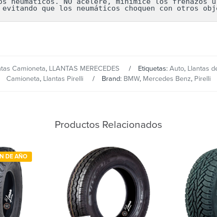
os neumáticos. NO acelere, minimice los frenazos ur
 evitando que los neumáticos choquen con otros obj
ntas Camioneta
,
LLANTAS MERECEDES
Etiquetas:
Auto
,
Llantas d
Camioneta
,
Llantas Pirelli
Brand:
BMW
,
Mercedes Benz
,
Pirelli
Productos Relacionados
IN DE AÑO