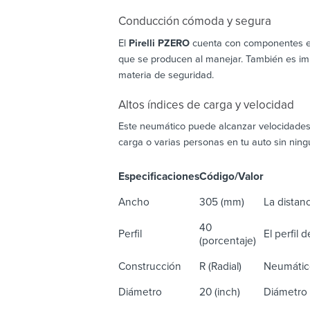
Conducción cómoda y segura
El
Pirelli PZERO
cuenta con componentes esp
que se producen al manejar. También es im
materia de seguridad.
Altos índices de carga y velocidad
Este neumático puede alcanzar velocidades
carga o varias personas en tu auto sin nin
Especificaciones
Código/Valor
De
Ancho
305 (mm)
La distanc
40
Perfil
El perfil 
(porcentaje)
Construcción
R (Radial)
Neumático
Diámetro
20 (inch)
Diámetro 