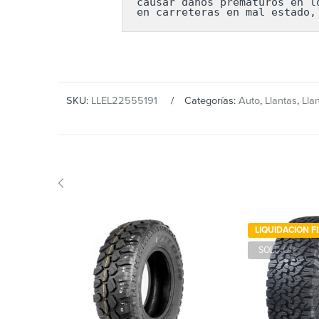
causar daños prematuros en l
en carreteras en mal estado,
SKU:
LLEL22555191
Categorías:
Auto
,
Llantas
,
Lla
LIQUIDACION F
SOLD OUT