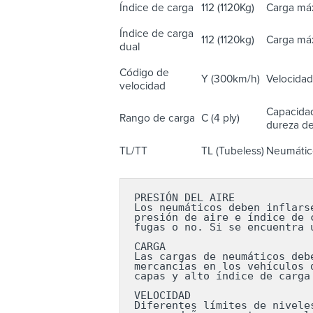
Índice de carga
112 (1120Kg)
Carga máx
Índice de carga
112 (1120kg)
Carga máx
dual
Código de
Y (300km/h)
Velocidad
velocidad
Capacidad
Rango de carga
C (4 ply)
dureza del
TL/TT
TL (Tubeless)
Neumático
PRESIÓN DEL AIRE

Los neumáticos deben inflars
presión de aire e índice de 
fugas o no. Si se encuentra 
CARGA

Las cargas de neumáticos deb
mercancías en los vehículos 
capas y alto índice de carga
VELOCIDAD

Diferentes límites de nivele