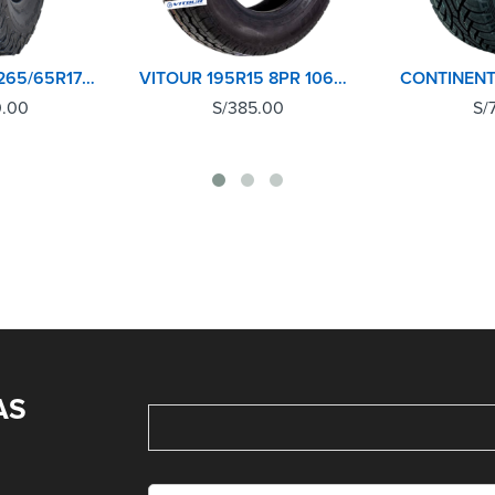
BFGOODRICH 265/65R17 120S ALL TERRAIN KO2 A/T LRE RWL
VITOUR 195R15 8PR 106Q V2000
0.00
S/
385.00
S/
AS