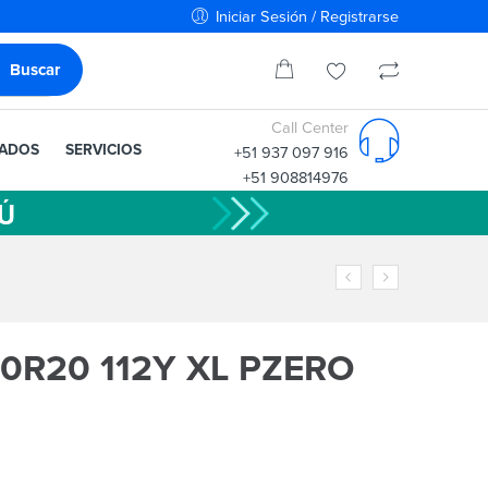
Iniciar Sesión / Registrarse
Call Center
IADOS
SERVICIOS
+51 937 097 916
+51 908814976
40R20 112Y XL PZERO