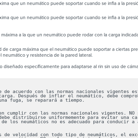
ima que un neumático puede soportar cuando se infla a la pres
ima que un neumático puede soportar cuando se infla a la presi
 máxima a la que un neumático puede rodar con la carga indicada
 de carga máxima que el neumático puede soportar a ciertas pres
 neumático y resistencia de la pared lateral.
 diseñado específicamente para adaptarse al rin sin uso de cáma
e de acuerdo con las normas nacionales vigentes est
carga. Después de inflar el neumático, debe comprob
una fuga, se reparará a tiempo.

en cumplir con las normas nacionales vigentes. NO s
debe distribuirse uniformemente para evitar una car
 de los neumáticos no es adecuado para conducir a a
s de velocidad con todo tipo de neumáticos, el exce