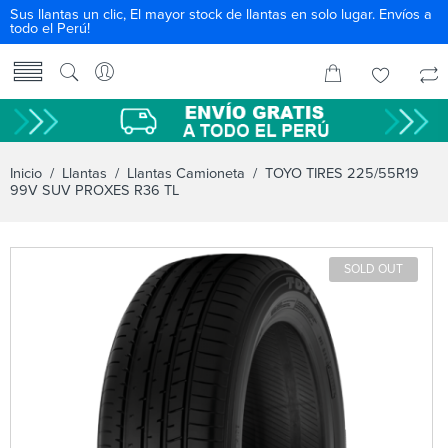
Sus llantas un clic, El mayor stock de llantas en solo lugar. Envíos a
todo el Perú!
Inicio
/
Llantas
/
Llantas Camioneta
/ TOYO TIRES 225/55R19
99V SUV PROXES R36 TL
SOLD OUT