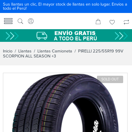
Sus llantas un clic, El mayor stock de llantas en solo lugar. Envíos a
todo el Perú!
Inicio
/
Llantas
/
Llantas Camioneta
/ PIRELLI 225/55R19 99V
SCORPION ALL SEASON +3
SOLD OUT