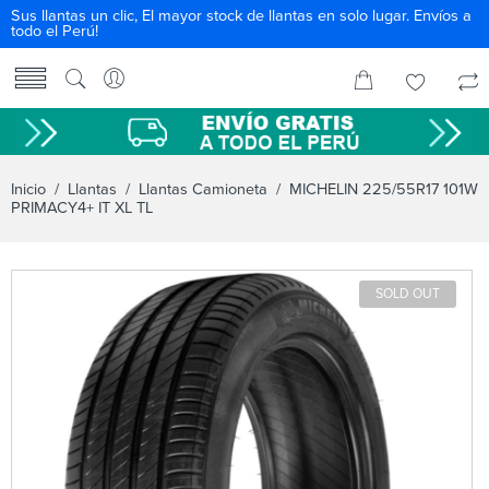
Sus llantas un clic, El mayor stock de llantas en solo lugar. Envíos a
todo el Perú!
Inicio
/
Llantas
/
Llantas Camioneta
/ MICHELIN 225/55R17 101W
PRIMACY4+ IT XL TL
SOLD OUT