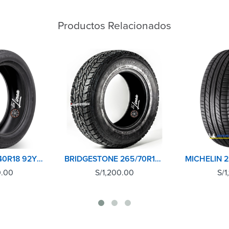
Productos Relacionados
RUNFLAT 225/40R18 92Y POTENZA S001 BRIDGESTONE
BRIDGESTONE 265/70R16 112S DUELER AT694
0.00
S/
1,200.00
S/
1