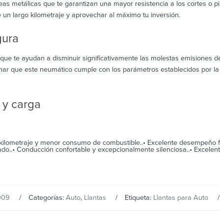
eas metálicas que te garantizan una mayor resistencia a los cortes o p
e un largo kilometraje y aprovechar al máximo tu inversión.
gura
ue te ayudan a disminuir significativamente las molestas emisiones de
nar que este neumático cumple con los parámetros establecidos por la
 y carga
kilometraje y menor consumo de combustible..• Excelente desempeño fr
o..• Conducción confortable y excepcionalmente silenciosa..• Excelen
009
Categorías:
Auto
,
Llantas
Etiqueta:
Llantas para Auto