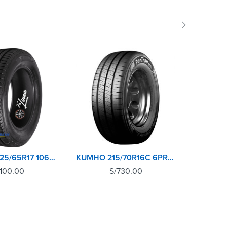
SOLD 
MICHELIN 225/65R17 106H M+S PRIMACY SUV+ XL
KUMHO 215/70R16C 6PR PORTRAN KC53
,100.00
S/
730.00