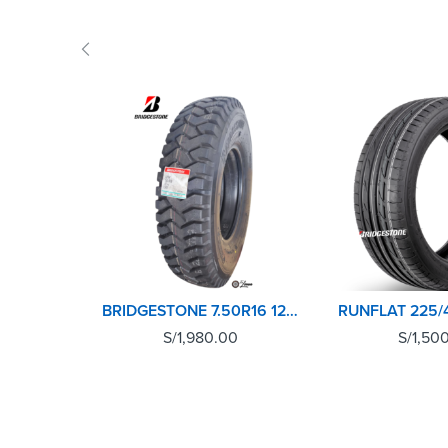
BRIDGESTONE 7.50R16 12PR POST L301
S/
1,980.00
S/
1,50