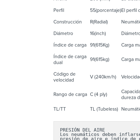
Perfil
55(porcentaje)
El perfil
Construcción
R(Radial)
Neumátic
Diámetro
16(inch)
Diámetro
Índice de carga
91(615Kg)
Carga má
Índice de carga
91(615kg)
Carga má
dual
Código de
V (240km/h)
Velocida
velocidad
Capacida
Rango de carga
C (4 ply)
dureza de
TL/TT
TL (Tubeless)
Neumátic
PRESIÓN DEL AIRE

Los neumáticos deben inflars
presión de aire e índice de 