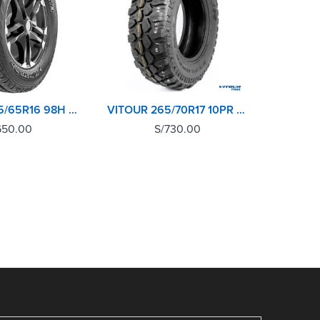
DUNLOP 215/65R16 98H GRANDTREK AT3 TL
VITOUR 265/70R17 10PR 121Q EXPLORER MT
650.00
S/
730.00