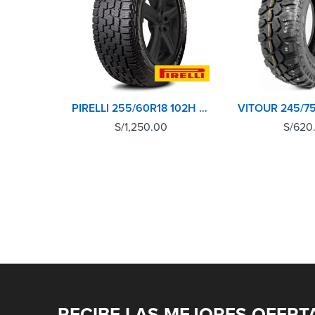
PIRELLI 255/60R18 102H SCORPION A/T+
S/
1,250.00
S/
620
RECIBE LAS MEJORES OFERT