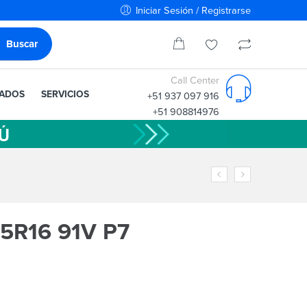
Iniciar Sesión / Registrarse
Call Center
IADOS
SERVICIOS
+51 937 097 916
+51 908814976
55R16 91V P7