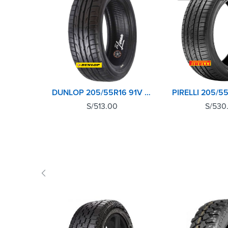
DUNLOP 205/55R16 91V DIREZZA DZ102
S/
513.00
S/
530