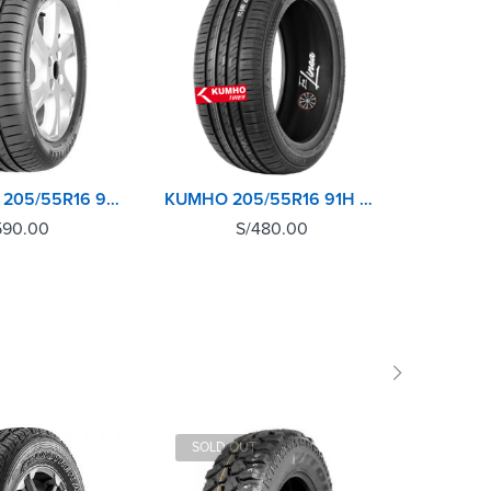
GOODYEAR 205/55R16 91W EFFICIENTGRIP PERFORMANCE
KUMHO 205/55R16 91H ECOWING ES31
590.00
S/
480.00
SOLD OUT