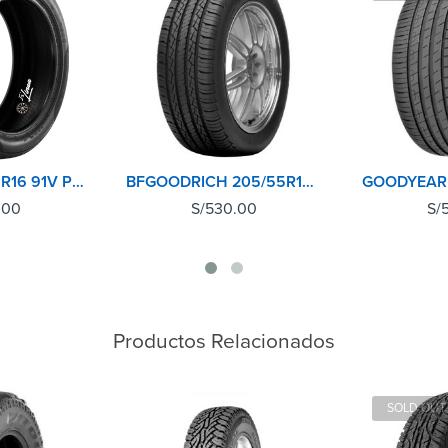
PIRELLI 205/55R16 91V P1 CINTURATO
BFGOODRICH 205/55R16 91V TL ADVANTAGE GO
.00
S/
530.00
S/
Productos Relacionados
SOLD OUT