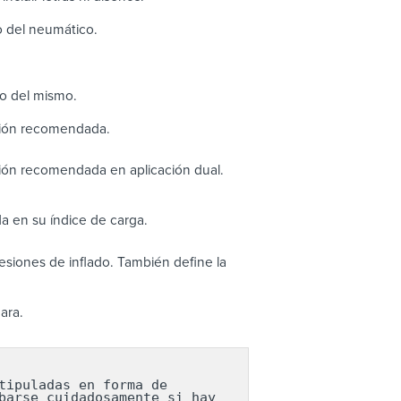
ho del neumático.
to del mismo.
sión recomendada.
ión recomendada en aplicación dual.
a en su índice de carga.
siones de inflado. También define la
ara.
ipuladas en forma de 
arse cuidadosamente si hay 