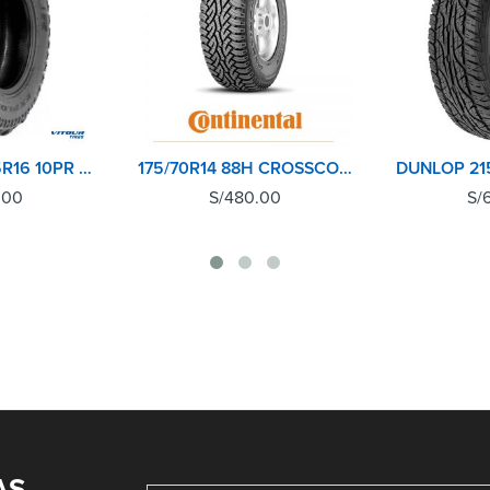
VITOUR 245/75R16 10PR 120N EXPLORER MT
175/70R14 88H CROSSCONTACT AT CONTINENTAL
.00
S/
480.00
S/
AS