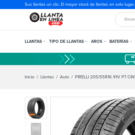
Sus llantas un clic, El mayor stock de llantas en solo lugar
LLANTAS
TIPO DE LLANTAS
AROS
BATERÍAS
Inicio
/
Llantas
/
Auto
/ PIRELLI 205/55R16 91V P7 C