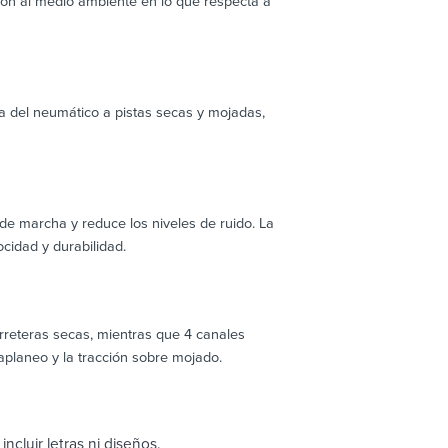
ción al medio ambiente en lo que respecta a
a del neumático a pistas secas y mojadas,
 marcha y reduce los niveles de ruido. La
cidad y durabilidad.
arreteras secas, mientras que 4 canales
aplaneo y la tracción sobre mojado.
ncluir letras ni diseños.