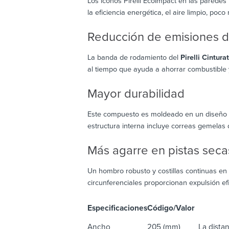
Los iconos Pirelli EcoImpact en las paredes
la eficiencia energética, el aire limpio, poco
Reducción de emisiones 
La banda de rodamiento del
Pirelli Cintura
al tiempo que ayuda a ahorrar combustible
Mayor durabilidad
Este compuesto es moldeado en un diseño a
estructura interna incluye correas gemelas 
Más agarre en pistas seca
Un hombro robusto y costillas continuas en 
circunferenciales proporcionan expulsión ef
Especificaciones
Código/Valor
De
Ancho
205 (mm)
La distan