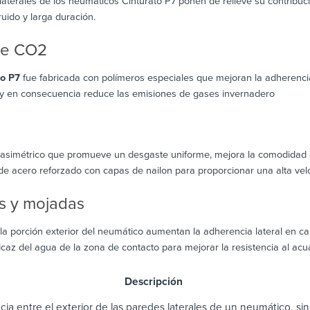
 laterales de los neumáticos Cinturato P7 ponen de relieve su contribu
 ruido y larga duración.
de CO2
to P7
fue fabricada con polímeros especiales que mejoran la adherenci
 y en consecuencia reduce las emisiones de gases invernadero
simétrico que promueve un desgaste uniforme, mejora la comodidad de
de acero reforzado con capas de nailon para proporcionar una alta velo
s y mojadas
la porción exterior del neumático aumentan la adherencia lateral en c
icaz del agua de la zona de contacto para mejorar la resistencia al acu
scripción
cia entre el exterior de las paredes laterales de un neumático, sin i