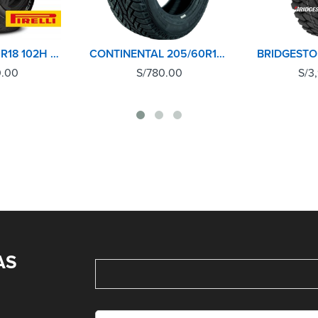
PIRELLI 255/60R18 102H SCORPION A/T+
CONTINENTAL 205/60R15 91H CROSSCONTACT AT
0.00
S/
780.00
S/
3
AS