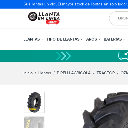
Sus llantas un clic, El mayor stock de llantas en solo lugar
LLANTAS
TIPO DE LLANTAS
AROS
BATERÍAS
Inicio
/
Llantas
/
PIRELLI AGRICOLA
/
TRACTOR
/ OZKA