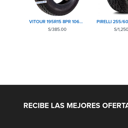
VITOUR 195R15 8PR 106Q V2000
S/
385.00
S/
1,25
RECIBE LAS MEJORES OFERT