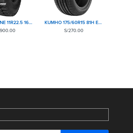
BRIDGESTONE 11R22.5 16 PR L355 POSTERIOR
KUMHO 175/60R15 81H ECOWING ES31 TL
,900.00
S/
270.00