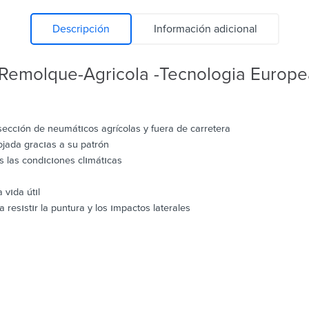
Descripción
Información adicional
Remolque-Agricola -Tecnologia Europe
eccıón de neumátıcos agrícolas y fuera de carretera
ojada gracıas a su patrón
 las condıcıones clımátıcas
 vıda útıl
resıstır la puntura y los ımpactos laterales