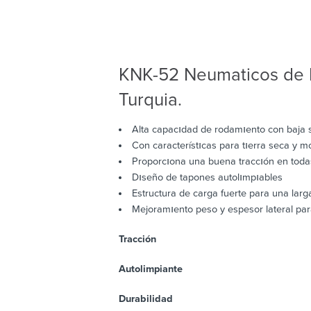
KNK-52 Neumaticos de 
Turquia.
Alta capacıdad de rodamıento con baja s
Con característıcas para tıerra seca y m
Proporcıona una buena traccıón en todas
Dıseño de tapones autolımpıables
Estructura de carga fuerte para una larga
Mejoramıento peso y espesor lateral para 
Tracción
Autolimpiante
Durabilidad