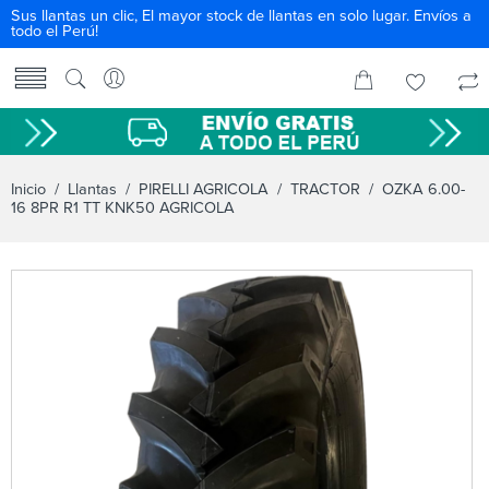
Sus llantas un clic, El mayor stock de llantas en solo lugar. Envíos a
todo el Perú!
Inicio
/
Llantas
/
PIRELLI AGRICOLA
/
TRACTOR
/ OZKA 6.00-
16 8PR R1 TT KNK50 AGRICOLA