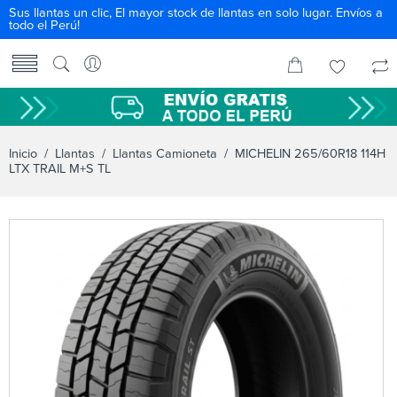
Sus llantas un clic, El mayor stock de llantas en solo lugar. Envíos a
todo el Perú!
Inicio
/
Llantas
/
Llantas Camioneta
/ MICHELIN 265/60R18 114H
LTX TRAIL M+S TL