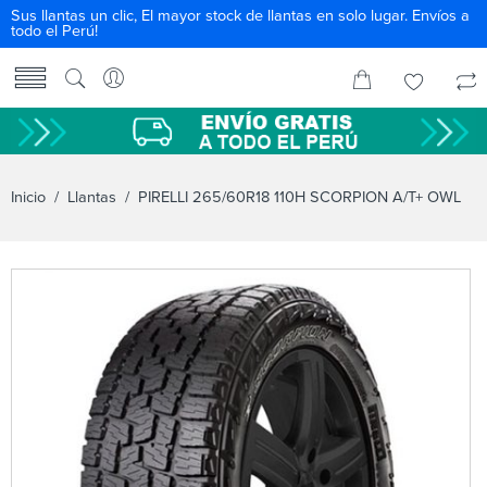
Sus llantas un clic, El mayor stock de llantas en solo lugar. Envíos a
todo el Perú!
Inicio
/
Llantas
/ PIRELLI 265/60R18 110H SCORPION A/T+ OWL