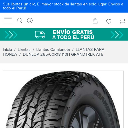
Sus llantas un clic, El mayor stock de llantas en solo lugar. Envíos a
todo el Perú!
Inicio
/
Llantas
/
Llantas Camioneta
/
LLANTAS PARA
HONDA
/ DUNLOP 265/60R18 110H GRANDTREK AT5