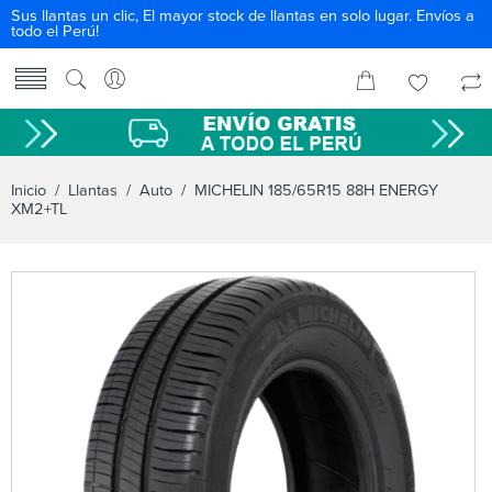
Sus llantas un clic, El mayor stock de llantas en solo lugar. Envíos a
todo el Perú!
Inicio
/
Llantas
/
Auto
/ MICHELIN 185/65R15 88H ENERGY
XM2+TL