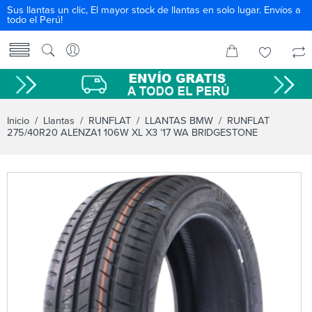
Sus llantas un clic, El mayor stock de llantas en solo lugar. Envíos a
todo el Perú!
Inicio
/
Llantas
/
RUNFLAT
/
LLANTAS BMW
/ RUNFLAT
275/40R20 ALENZA1 106W XL X3 ’17 WA BRIDGESTONE