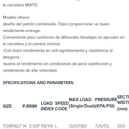
la carretera MIXTO
Modelo ofrece:
diseño del patrón combinado -Típico proporcionar un buen
rendimiento entrega.
Conveniente para camiones de diferentes tonelajes se ejecutan en
la carretera y el camino normal.
-Con buen rendimiento en anti agrietamiento y resistencia al
desgarro.
-buena el rendimiento en condiciones de poca calefacción y
rendimiento de alta velocidad.
SPECIFICATIONS AND PARAMETERS:
SECT
MAX LOAD
PRESSURE
WIDT
LOAD
SPEED
(Single/Dual)
(KPA/PSI)
SIZE
P.R
RIM
INDEX
CODE
(mm)
7.00R16LT
14
5.50F
118/114
L
1320/1180
720/112
200