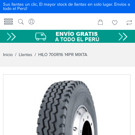
Sus llantas un clic, El mayor stock de llantas en solo lugar. Envíos a
todo el Perú!
Inicio
/
Llantas
/ HILO 700R16 14PR MIXTA