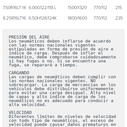
7.50R16LT
14
6.00G
122/118
L
1500/1320
770/112
215
8.25R16LT
16
6.50H
128/124
K
1800/1600
770/112
235
PRESIÓN DEL AIRE

Los neumáticos deben inflarse de acuerdo 
con las normas nacionales vigentes 
estipuladas en forma de presión de aire e 
índice de carga. Después de inflar el 
neumático, debe comprobarse cuidadosamente 
si hay fugas o no. Si se encuentra una 
fuga, se reparará a tiempo.

CARGANDO

Las cargas de neumáticos deben cumplir con 
las normas nacionales vigentes. NO 
sobrecargar. La carga de mercancías en los 
vehículos debe distribuirse uniformemente 
para evitar una carga desigual. Alto nivel 
de capas y alto índice de carga de los 
neumáticos no es adecuado para conducir a 
alta velocidad.

VELOCIDAD

Diferentes límites de niveles de velocidad 
con todo tipo de neumáticos, el exceso de 
velocidad puede causar daños prematuros en 