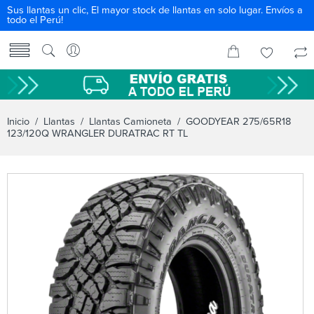
Sus llantas un clic, El mayor stock de llantas en solo lugar. Envíos a
todo el Perú!
Inicio
/
Llantas
/
Llantas Camioneta
/ GOODYEAR 275/65R18
123/120Q WRANGLER DURATRAC RT TL