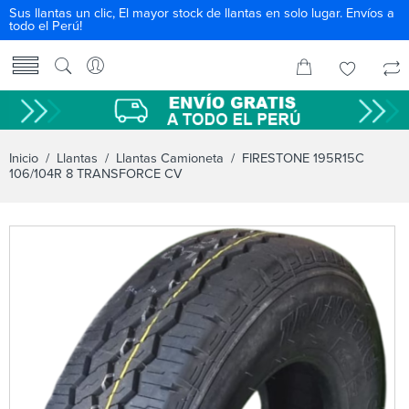
Sus llantas un clic, El mayor stock de llantas en solo lugar. Envíos a
todo el Perú!
Inicio
/
Llantas
/
Llantas Camioneta
/ FIRESTONE 195R15C
106/104R 8 TRANSFORCE CV