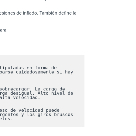
siones de inflado. También define la
ara.
ipuladas en forma de 
arse cuidadosamente si hay 
obrecargar. La carga de 
ga desigual. Alto nivel de 
lta velocidad.

so de velocidad puede 
gentes y los giros bruscos 
etos.