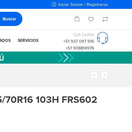
Iniciar Sesión / Registrarse
Call Center
IADOS
SERVICIOS
+51 937 097 916
+51 908814976
/70R16 103H FRS602