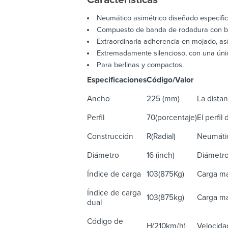
Neumático asimétrico diseñado específi
Compuesto de banda de rodadura con baj
Extraordinaria adherencia en mojado, as
Extremadamente silencioso, con una úni
Para berlinas y compactos.
Especificaciones
Código/Valor
De
Ancho
225 (mm)
La distan
Perfil
70(porcentaje)
El perfil
Construcción
R(Radial)
Neumátic
Diámetro
16 (inch)
Diámetro
Índice de carga
103(875Kg)
Carga má
Índice de carga
103(875kg)
Carga má
dual
Código de
H(210km/h)
Velocida