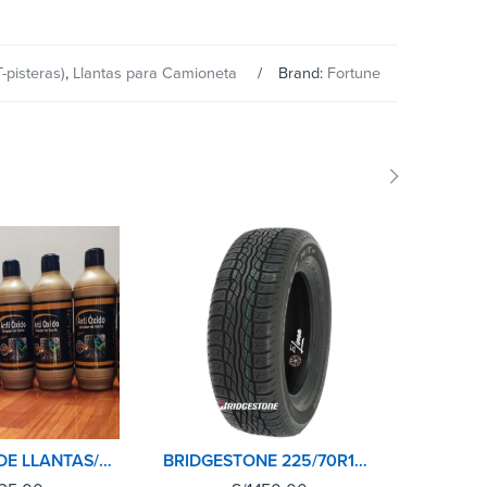
-pisteras)
,
Llantas para Camioneta
Brand:
Fortune
SELLADOR DE LLANTAS/ANTIPINCHASO 500ML CUBULL
BRIDGESTONE 225/70R16 101S H/T DUELER D687