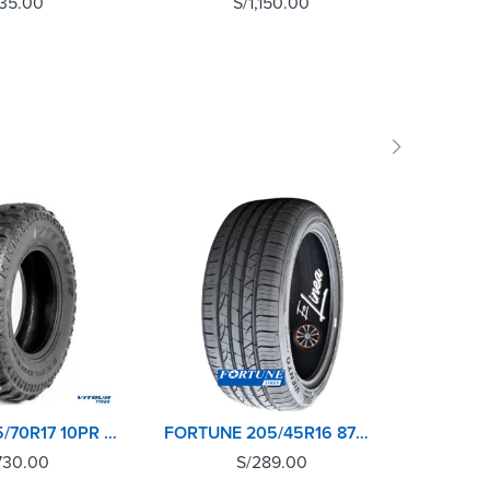
35.00
S/
1,150.00
VITOUR 265/70R17 10PR 121Q EXPLORER MT
FORTUNE 205/45R16 87W UHP VIENTO
730.00
S/
289.00