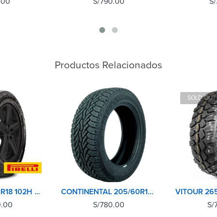
.00
S/
790.00
S/
Productos Relacionados
SOLD OUT
PIRELLI 255/60R18 102H SCORPION A/T+
CONTINENTAL 205/60R15 91H CROSSCONTACT AT
0.00
S/
780.00
S/