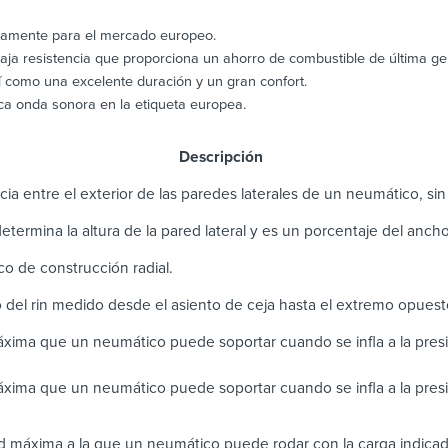
camente para el mercado europeo.
a resistencia que proporciona un ahorro de combustible de última ge
í como una excelente duración y un gran confort.
ca onda sonora en la etiqueta europea.
scripción
cia entre el exterior de las paredes laterales de un neumático, sin i
 determina la altura de la pared lateral y es un porcentaje del anc
o de construcción radial.
 del rin medido desde el asiento de ceja hasta el extremo opuest
xima que un neumático puede soportar cuando se infla a la pre
xima que un neumático puede soportar cuando se infla a la pres
d máxima a la que un neumático puede rodar con la carga indicad