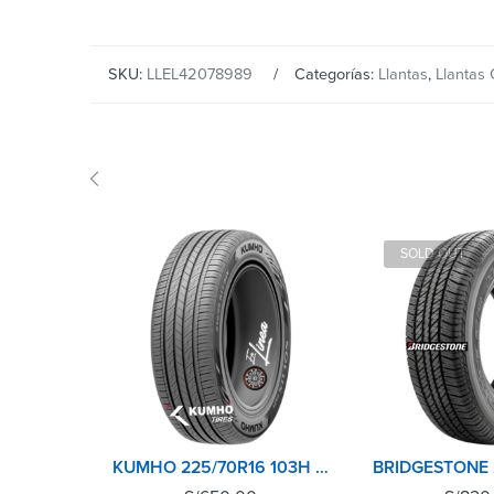
SKU:
LLEL42078989
Categorías:
Llantas
,
Llantas
SOLD OUT
KUMHO 225/70R16 103H SOLUS TA21