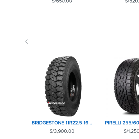
S/
650.00
S/
820
BRIDGESTONE 11R22.5 16 PR L355 POSTERIOR
S/
3,900.00
S/
1,25