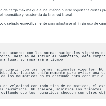
d de carga máxima que el neumático puede soportar a ciertas pre
l neumático y resistencia de la pared lateral.
o diseñado específicamente para adaptarse al rin sin uso de cám
e de acuerdo con las normas nacionales vigentes est
carga. Después de inflar el neumático, debe comprob
una fuga, se reparará a tiempo.

en cumplir con las normas nacionales vigentes. NO s
debe distribuirse uniformemente para evitar una car
 de los neumáticos no es adecuado para conducir a a
s de velocidad con todo tipo de neumáticos, el exce
os neumáticos. NO acelere, minimice los frenazos ur
 evitando que los neumáticos choquen con otros obj