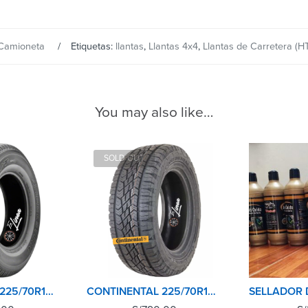
 Camioneta
Etiquetas:
llantas
,
Llantas 4x4
,
Llantas de Carretera (HT
You may also like…
SOLD OUT
BRIDGESTONE 225/70R16 102S DULER 684II
CONTINENTAL 225/70R16 103H CROSCONTACT ATR