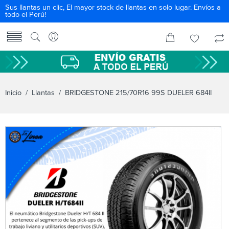
Sus llantas un clic, El mayor stock de llantas en solo lugar. Envíos a
todo el Perú!
Inicio
/
Llantas
/ BRIDGESTONE 215/70R16 99S DUELER 684II