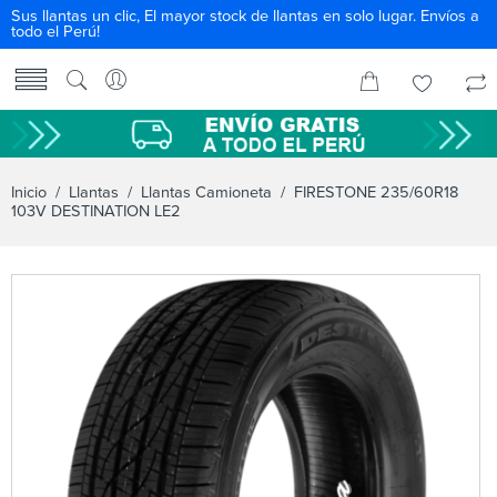
Sus llantas un clic, El mayor stock de llantas en solo lugar. Envíos a
todo el Perú!
Inicio
/
Llantas
/
Llantas Camioneta
/ FIRESTONE 235/60R18
103V DESTINATION LE2