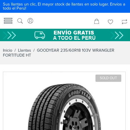
Sus llantas un clic, El mayor stock de llantas en solo lugar. Envíos a
todo el Perú!
Inicio
/
Llantas
/ GOODYEAR 235/60R18 103V WRANGLER
FORTITUDE HT
SOLD OUT