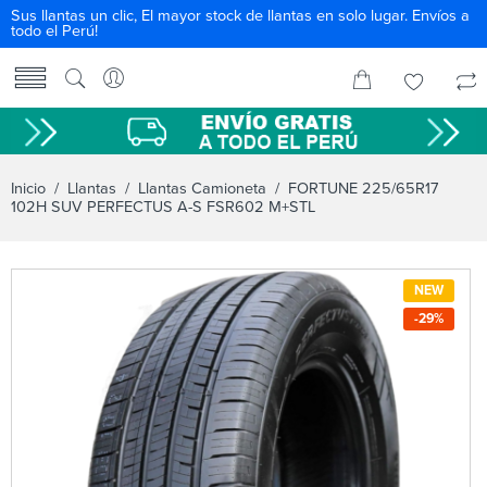
Sus llantas un clic, El mayor stock de llantas en solo lugar. Envíos a
todo el Perú!
Inicio
/
Llantas
/
Llantas Camioneta
/ FORTUNE 225/65R17
102H SUV PERFECTUS A-S FSR602 M+STL
NEW
-29%