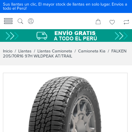
Sus llantas un clic, El mayor stock de llantas en solo lugar. Envíos a
todo el Perú!
Inicio
/
Llantas
/
Llantas Camioneta
/
Camioneta Kia
/ FALKEN
205/70R16 97H WILDPEAK AT/TRAIL