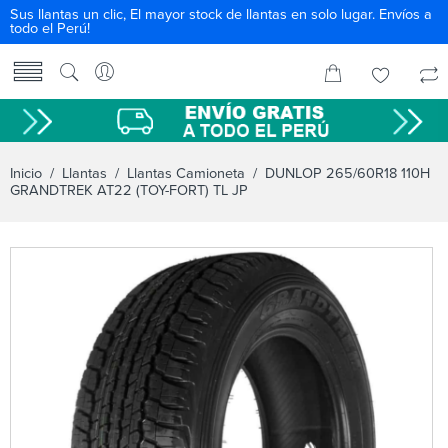
Sus llantas un clic, El mayor stock de llantas en solo lugar. Envíos a
todo el Perú!
Inicio
/
Llantas
/
Llantas Camioneta
/ DUNLOP 265/60R18 110H
GRANDTREK AT22 (TOY-FORT) TL JP