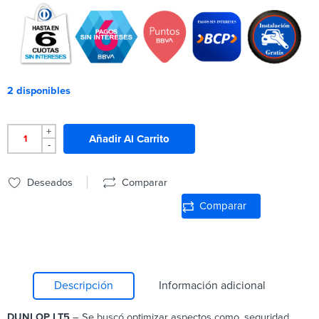
2 disponibles
+
Añadir Al Carrito
-
Deseados
Comparar
Comparar
Descripción
Información adicional
DUNLOP
LT5
– Se buscó optimizar aspectos como, seguridad,