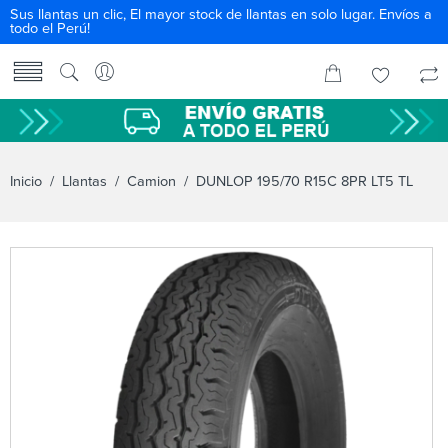
Sus llantas un clic, El mayor stock de llantas en solo lugar. Envíos a
todo el Perú!
Inicio
/
Llantas
/
Camion
/ DUNLOP 195/70 R15C 8PR LT5 TL