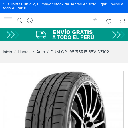
Sus llantas un clic, El mayor stock de llantas en solo lugar. Envíos a
todo el Perú!
Inicio
/
Llantas
/
Auto
/ DUNLOP 195/55R15 85V DZ102