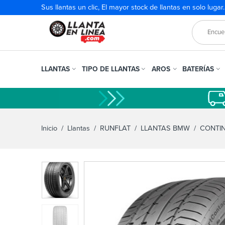
Sus llantas un clic, El mayor stock de llantas en solo lugar
LLANTAS
TIPO DE LLANTAS
AROS
BATERÍAS
Inicio
/
Llantas
/
RUNFLAT
/
LLANTAS BMW
/ CONTIN