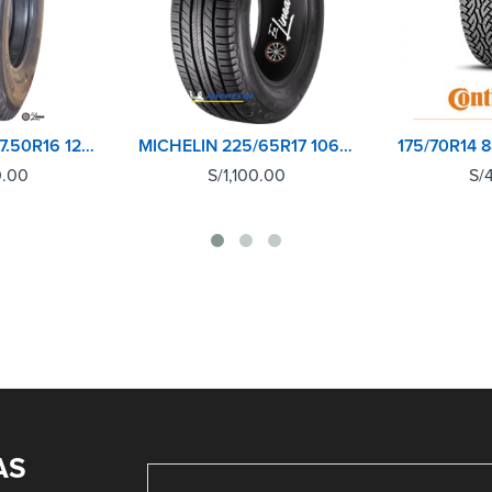
BRIDGESTONE 7.50R16 12PR POST L301
MICHELIN 225/65R17 106H M+S PRIMACY SUV+ XL
0.00
S/
1,100.00
S/
AS