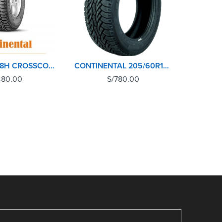
175/70R14 88H CROSSCONTACT AT CONTINENTAL
CONTINENTAL 205/60R15 91H CROSSCONTACT AT
480.00
S/
780.00