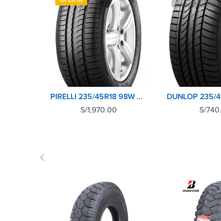
OFERTA
SOLD OUT
PIRELLI 235/45R18 98W P1 CINTURATO
S/
1,970.00
S/
740