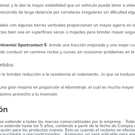
nal, y le dan la mayor estabilidad que un vehículo pueda tener a vel
corrido de larga distancia por carreteras irregulares sin dificultad alg
iales con algunas barras verticales proporcionan un mayor agarre en la
ias bien sea en superficies secas o mojadas para brindar mayor segur
tinental Sportcontact 5
brinda una tracción mejorada y una mejor con
rmite conducir en caminos rectos y curvas sin ocasionar problemas en la
entidos
5
te brindan reducción a la resistencia al rodamiento , lo que se traduc
 una gran mejoría en proporción al kilometraje, el cual es mucho mayo
áximo provecho a tu inversión.
ión
e extiende a todas las marcas comercializadas por la empresa. Toda
e extiende hasta los 5 años, contando a partir de la fecha de Compra
ación para los productos nuevos. Esto es cuando el reclamo se efectúe
cauchados o reacondicionados. Asimismo, no será aplicable para aqu