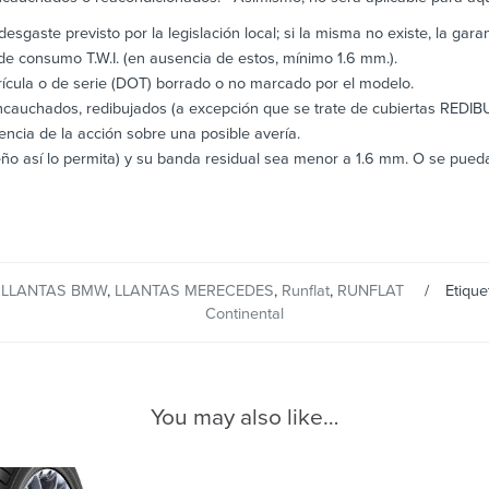
esgaste previsto por la legislación local; si la misma no existe, la gara
de consumo T.W.I. (en ausencia de estos, mínimo 1.6 mm.).
ícula o de serie (DOT) borrado o no marcado por el modelo.
ncauchados, redibujados (a excepción que se trate de cubiertas RED
encia de la acción sobre una posible avería.
ño así lo permita) y su banda residual sea menor a 1.6 mm. O se pueda 
,
LLANTAS BMW
,
LLANTAS MERECEDES
,
Runflat
,
RUNFLAT
Etique
Continental
You may also like…