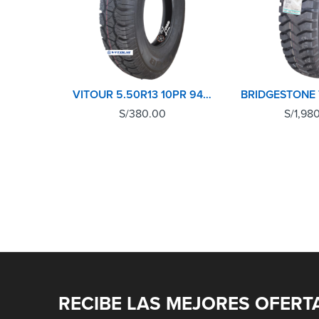
VITOUR 5.50R13 10PR 94/93P V888
S/
380.00
S/
1,98
RECIBE LAS MEJORES OFERT