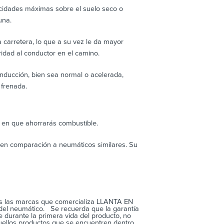
ocidades máximas sobre el suelo seco o
una.
 carretera, lo que a su vez le da mayor
idad al conductor en el camino.
ducción, bien sea normal o acelerada,
 frenada.
e en que ahorrarás combustible.
r en comparación a neumáticos similares. Su
s las marcas que comercializa LLANTA EN
 del neumático. Se recuerda que la garantía
 durante la primera vida del producto, no
ellos productos que se encuentren dentro