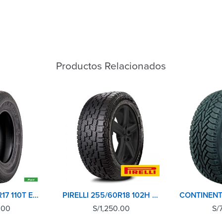
Productos Relacionados
RAPID 265/65R17 110T ECOLANDER AT
PIRELLI 255/60R18 102H SCORPION A/T+
.00
S/
1,250.00
S/