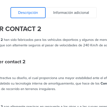
Descripción
Información adicional
R CONTACT 2
 2
han sido fabricados para los vehículos deportivos y algunos de meno
 a que son altamente seguros al pasar de velocidades de 240 Km/h de a
r contact 2
tractiva su diseño, el cual proporciona una mayor estabilidad ante el e
debido su tecnología interna de amortiguamiento, que hace de los
Con
 de recorrido en terrenos irregulares.
 2
son altamente precisos en respuesta a los giros y a las curvas repe