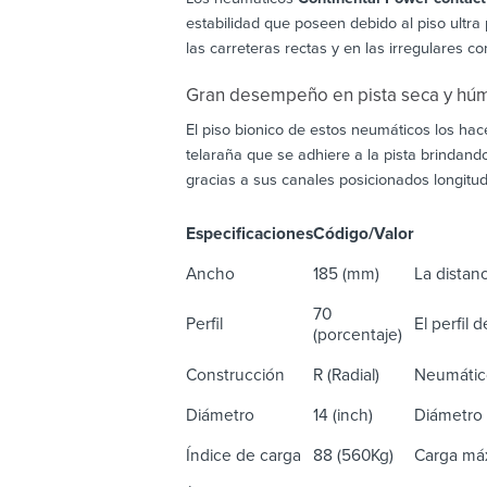
estabilidad que poseen debido al piso ultra
las carreteras rectas y en las irregulares c
Gran desempeño en pista seca y hú
El piso bionico de estos neumáticos los ha
telaraña que se adhiere a la pista brindand
gracias a sus canales posicionados longitud
Especificaciones
Código/Valor
De
Ancho
185 (mm)
La distanc
70
Perfil
El perfil 
(porcentaje)
Construcción
R (Radial)
Neumático
Diámetro
14 (inch)
Diámetro 
Índice de carga
88 (560Kg)
Carga máx