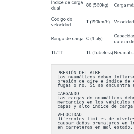
Índice de carga
88 (560kg)
Carga máx
dual
Código de
T (190km/h)
Velocidad
velocidad
Capacidad
Rango de carga
C (4 ply)
dureza del
TL/TT
TL (Tubeless)
Neumático
PRESIÓN DEL AIRE

Los neumáticos deben inflars
presión de aire e índice de 
fugas o no. Si se encuentra 
CARGANDO

Las cargas de neumáticos deb
mercancías en los vehículos 
capas y alto índice de carga
VELOCIDAD

Diferentes límites de nivele
causar daños prematuros en l
en carreteras en mal estado,