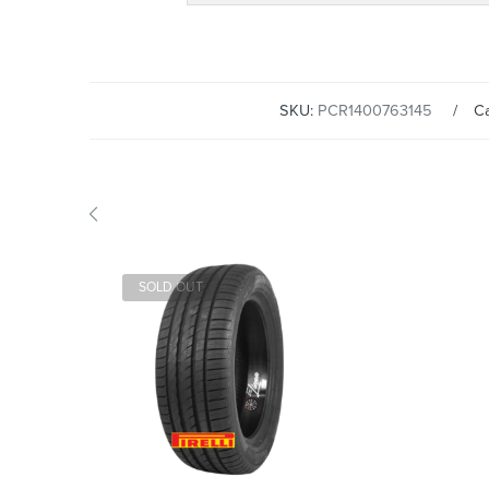
SKU:
PCR1400763145
Ca
SOLD OUT