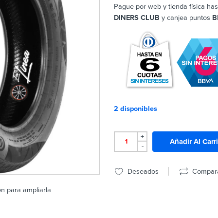
Pague por web y tienda física has
DINERS CLUB
y canjea puntos
B
2 disponibles
+
Añadir Al Carr
-
Deseados
Compar
en para ampliarla