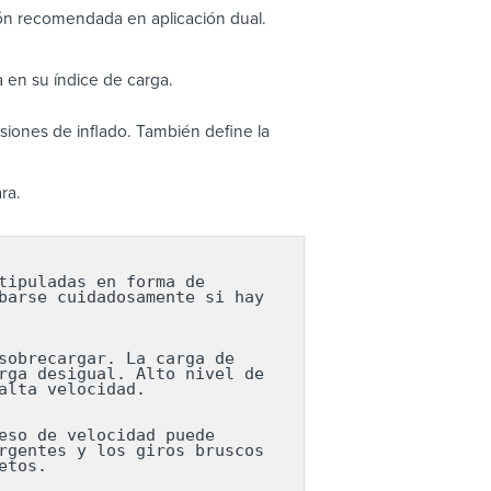
ón recomendada en aplicación dual.
 en su índice de carga.
iones de inflado. También define la
ra.
ipuladas en forma de 
arse cuidadosamente si hay 
obrecargar. La carga de 
ga desigual. Alto nivel de 
lta velocidad.

so de velocidad puede 
gentes y los giros bruscos 
etos.