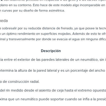
 plano en su contorno. Esto hace de este modelo algo incomparable en fu
on curvas por su diseño de forma asimétrica.
meda
ce sobresalir por su reducida distancia de frenado, ya que posee la te
o un óptimo rendimiento en superficies mojadas. Además de esto te ofr
inal y transversalmente por donde se evacúa el agua sin ninguna dificu
scripción
ia entre el exterior de las paredes laterales de un neumático, sin in
determina la altura de la pared lateral y es un porcentaje del anch
 de construcción radial.
del rin medido desde el asiento de ceja hasta el extremo opuest
ima que un neumático puede soportar cuando se infla a la pres