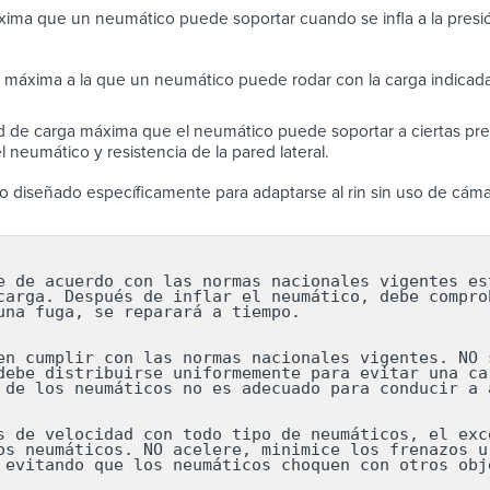
ima que un neumático puede soportar cuando se infla a la presi
 máxima a la que un neumático puede rodar con la carga indicada
 de carga máxima que el neumático puede soportar a ciertas pres
 neumático y resistencia de la pared lateral.
 diseñado específicamente para adaptarse al rin sin uso de cáma
e de acuerdo con las normas nacionales vigentes est
carga. Después de inflar el neumático, debe comprob
una fuga, se reparará a tiempo.

en cumplir con las normas nacionales vigentes. NO s
debe distribuirse uniformemente para evitar una car
 de los neumáticos no es adecuado para conducir a a
s de velocidad con todo tipo de neumáticos, el exce
os neumáticos. NO acelere, minimice los frenazos ur
 evitando que los neumáticos choquen con otros obj