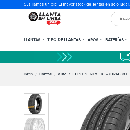
Sus llantas un clic, El mayor stock de llantas en solo lugar
LLANTAS
TIPO DE LLANTAS
AROS
BATERÍAS
Inicio
/
Llantas
/
Auto
/ CONTINENTAL 185/70R14 88T