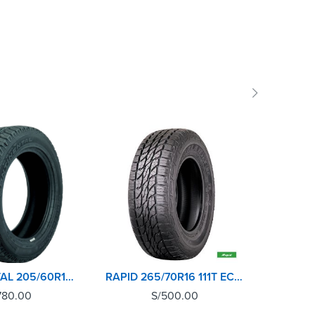
SOLD 
CONTINENTAL 205/60R15 91H CROSSCONTACT AT
RAPID 265/70R16 111T ECOLANDER AT
780.00
S/
500.00