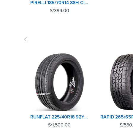
PIRELLI 185/70R14 88H CINTURATO P1
S/
399.00
RUNFLAT 225/40R18 92Y POTENZA S001 BRIDGESTONE
S/
1,500.00
S/
550